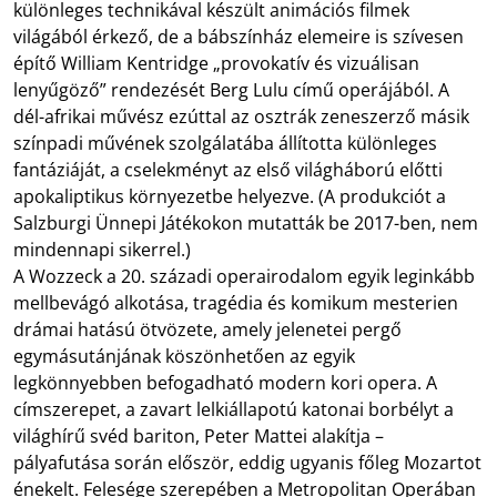
különleges technikával készült animációs filmek
világából érkező, de a bábszínház elemeire is szívesen
építő William Kentridge „provokatív és vizuálisan
lenyűgöző” rendezését Berg Lulu című operájából. A
dél-afrikai művész ezúttal az osztrák zeneszerző másik
színpadi művének szolgálatába állította különleges
fantáziáját, a cselekményt az első világháború előtti
apokaliptikus környezetbe helyezve. (A produkciót a
Salzburgi Ünnepi Játékokon mutatták be 2017-ben, nem
mindennapi sikerrel.)
A Wozzeck a 20. századi operairodalom egyik leginkább
mellbevágó alkotása, tragédia és komikum mesterien
drámai hatású ötvözete, amely jelenetei pergő
egymásutánjának köszönhetően az egyik
legkönnyebben befogadható modern kori opera. A
címszerepet, a zavart lelkiállapotú katonai borbélyt a
világhírű svéd bariton, Peter Mattei alakítja –
pályafutása során először, eddig ugyanis főleg Mozartot
énekelt. Felesége szerepében a Metropolitan Operában