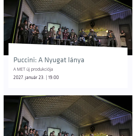
Puccini: A Nyugat lánya
A MET új produkciója
2027. január 23. | 19:00