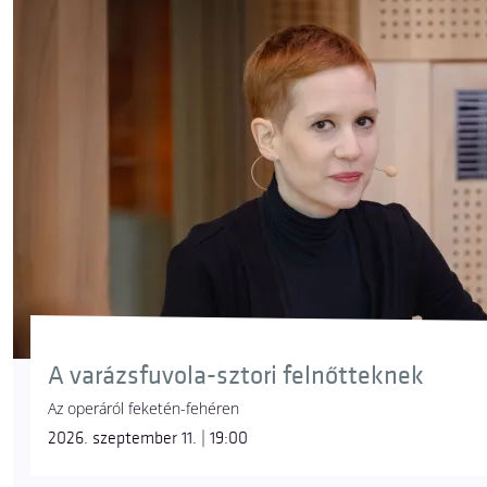
A varázsfuvola-sztori felnőtteknek
Az operáról feketén-fehéren
2026. szeptember 11. | 19:00