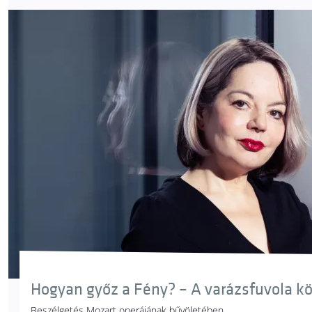
Hogyan győz a Fény? – A varázsfuvola k
Beszélgetés Mozart operájának bűvöletében