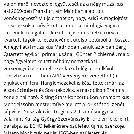
Vajon miről nevezte el együttesét az a négy muzsikus,
aki 2009-ben Frankfurt am Mainban alapított
vonósnégyest? Mit jelenthet az, hogy Aris? A megfejtést
ne keressük a művészettörténet, a mitológia vagy a
történelem fogalmai között: a jelentés nélküli név a
kvartett-tagok keresztnevének utolsó betűiből áll össze.
A négy fiatal muzsikus Madridban tanult az Alban Berg
Quartett egykori primáriusánál, Günter Pichlernél, majd
nagy figyelmet keltett néhány nemzetközi
versenygyőzelemmel: ezek közül elég a rendkívüli
presztízsű müncheni ARD versenyen szerzett öt (!)
díjukat említeni. Hanglemezeket is készítettek már: az
elsőn Schubert és Sosztakovics, a másodikon Brahms
zenéje hallható. Rising Stars-koncertjükön a romantikus
Mendelssohn mesterműve mellett a 20. századi zenét
képviseli Sosztakovics tragikus VIII. vonósnégyese,
valamint Kurtág György Szervánszky Endre emlékére írt
darabja, az ECHO felkérésére született új mű szerzője,
Misato Mochizuki pedig 1969-ben született, és