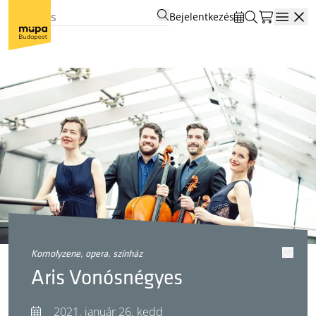
Bejelentkezés
Open
komolyzene, opera, színház
Aris Vonósnégyes
2021. január 26. kedd