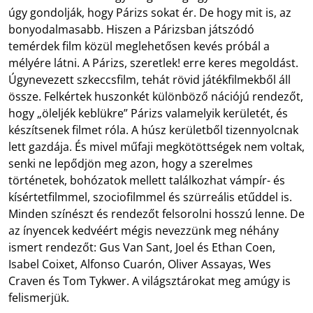
úgy gondolják, hogy Párizs sokat ér. De hogy mit is, az
bonyodalmasabb. Hiszen a Párizsban játszódó
temérdek film közül meglehetősen kevés próbál a
mélyére látni. A Párizs, szeretlek! erre keres megoldást.
Úgynevezett szkeccsfilm, tehát rövid játékfilmekből áll
össze. Felkértek huszonkét különböző nációjú rendezőt,
hogy „öleljék keblükre” Párizs valamelyik kerületét, és
készítsenek filmet róla. A húsz kerületből tizennyolcnak
lett gazdája. És mivel műfaji megkötöttségek nem voltak,
senki ne lepődjön meg azon, hogy a szerelmes
történetek, bohózatok mellett találkozhat vámpír- és
kísértetfilmmel, szociofilmmel és szürreális etűddel is.
Minden színészt és rendezőt felsorolni hosszú lenne. De
az ínyencek kedvéért mégis nevezzünk meg néhány
ismert rendezőt: Gus Van Sant, Joel és Ethan Coen,
Isabel Coixet, Alfonso Cuarón, Oliver Assayas, Wes
Craven és Tom Tykwer. A világsztárokat meg amúgy is
felismerjük.