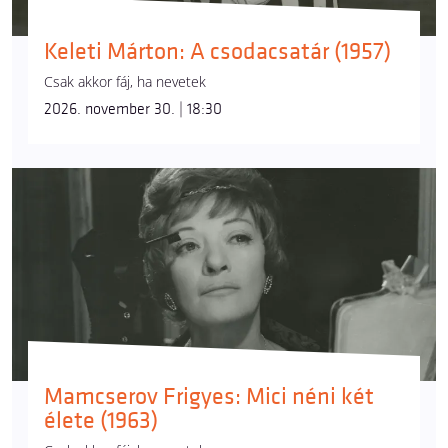
Keleti Márton: A csodacsatár (1957)
Csak akkor fáj, ha nevetek
2026. november 30. | 18:30
Mamcserov Frigyes: Mici néni két
élete (1963)