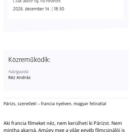
Csak akkor fáj, ha nevetek
2026. december 14. | 18:30
Közreműködik:
házigazda
Réz András
Párizs, szeretlek! – francia nyelven, magyar felirattal
Aki francia filmeket néz, nem kerülheti ki Párizst. Nem
mintha akarná. Amúgy meg a világ egyéb filmcsinálói is