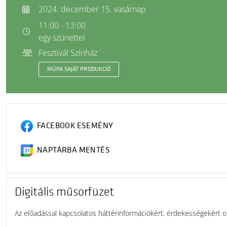
2024. december 15. vasárnap
11:00 - 13:00
egy szünettel
Fesztivál Színház
MÜPA SAJÁT PRODUKCIÓ
FACEBOOK ESEMÉNY
NAPTÁRBA MENTÉS
Digitális műsorfüzet
Az előadással kapcsolatos háttérinformációkért, érdekességekért 