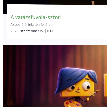
A varázsfuvola-sztori
Az operáról feketén-fehéren
2026. szeptember 15. | 11:00