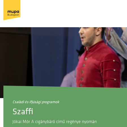
családi és ifjúsági programok
Szaffi
Jókai Mór A cigánybáró című regénye nyomán