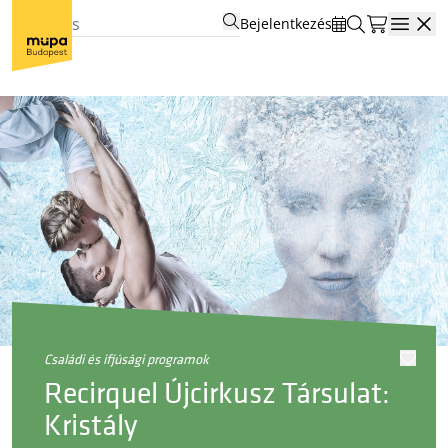
Bejelentkezés
Open
családi és ifjúsági programok
Recirquel Újcirkusz Társulat:
Kristály