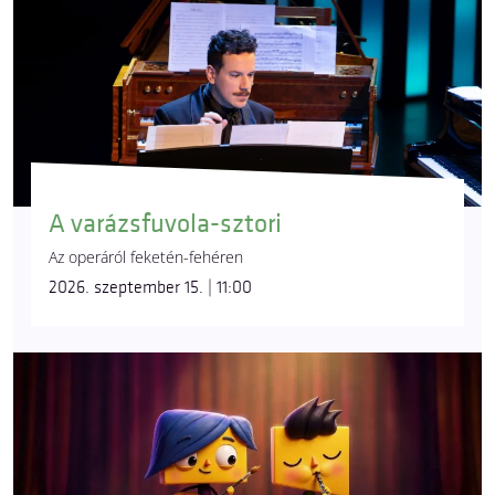
A varázsfuvola-sztori
Az operáról feketén-fehéren
2026. szeptember 15. | 11:00