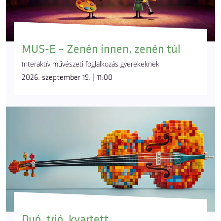
MUS-E – Zenén innen, zenén túl
Interaktív művészeti foglalkozás gyerekeknek
2026. szeptember 19. | 11:00
Duó, trió, kvartett