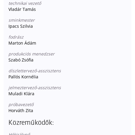
technikai vezető
Vladár Tamás
sminkmester
Ipacs Szilvia
fodrász
Marton Ádám
produkciós menedzser
Szabó Zsófia
díszlettervező-asszisztens
Pallós Kornélia
jelmeztervező-asszisztens
Muladi Klára
próbavezető
Horváth Zita
Közreműködők:
Hókirálynő