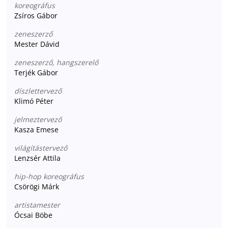
koreográfus
Zsíros Gábor
zeneszerző
Mester Dávid
zeneszerző, hangszerelő
Terjék Gábor
díszlettervező
Klimó Péter
jelmeztervező
Kasza Emese
világítástervező
Lenzsér Attila
hip-hop koreográfus
Csörögi Márk
artistamester
Ócsai Böbe