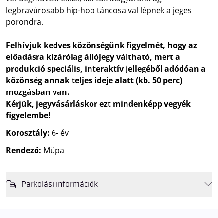
legbravúrosabb hip-hop táncosaival lépnek a jeges
porondra.
Felhívjuk kedves közönségünk figyelmét, hogy az
előadásra kizárólag állójegy váltható, mert a
produkció speciális, interaktív jellegéből adódóan a
közönség annak teljes ideje alatt (kb. 50 perc)
mozgásban van.
Kérjük, jegyvásárláskor ezt mindenképp vegyék
figyelembe!
Korosztály:
6- év
Rendező:
Müpa
Parkolási információk
Felhívjuk látogatóink figyelmét, hogy abban az esetben, amikor a