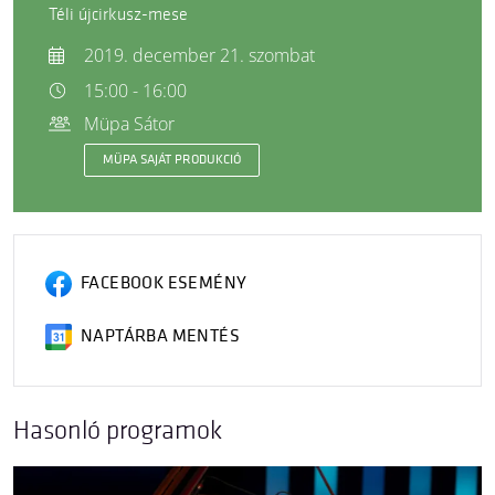
Téli újcirkusz-mese
2019. december 21. szombat
15:00 - 16:00
Müpa Sátor
MÜPA SAJÁT PRODUKCIÓ
FACEBOOK ESEMÉNY
NAPTÁRBA MENTÉS
Hasonló programok