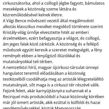
cirkuszsátorba, ahol a csillogó jégbe fagyott, bámulatos
meseképek a közönség szeme láttára és
közreműködésével kelnek életre.
A Vági Bence művészeti vezető által megálmodott
alkotás klasszikus meséket megidéző története szerint
Kristály-világ úrnője elvesztette hitét az emberi
érzelmekben, ezért befagyasztja a világot, és csillogó,
ám jeges falak közé zárkózik. A közönség és a fellépő
művészek együtt keresik a szeretet melegségét, a fény
reményét ebben a lenyűgöző illúziókkal és
mutatványokkal teli térben.
A nemzetközi hírű, magyar újcirkusz-társulat ünnepi
hangulatot teremtő előadásában a közönség
testközelből csodálhatja meg az artisták lélegzetelállító
mutatványait, sőt maga is a cirkuszi tér részévé válik.
Fejünk felett, akár karnyújtásnyira suhannak el a
Recirquel más produkcióiból a hazai közönség körében
már jól ismert artisták, akik ezúttal is külföldi és hazai
vendégművészekkel, köztük Magyarország