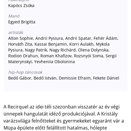
Kapócs Zsóka
Manó
Egyed Brigitta
artisták
Alton Sophie, Andrii Pysiura, Andrii Spatar, Fehér Ádám,
Horváth Zita, Kassai Benjamin, Korri Aulakh, Mykola
Pysiura, Nagy Patrik, Nagy Richárd, Olena Dolynska,
Rodion Drahun, Roman Khafizov, Rozsnyói Soma, Sergii
Materynskyi, Yevheniia Obolonina
hip-hop táncosok
Bedő Gábor, Bedő István, Demissie Efraim, Fekete Dániel
A Recirquel az idei téli szezonban visszatér az év végi
ünnepek hangulatát idéző produkciójával. A Kristály
varázsvilága felnőtteket és gyermekeket egyaránt vár a
Müpa épülete előtt felállított hatalmas, hólepte