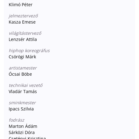
Klimó Péter
jelmeztervező
Kasza Emese
világítástervező
Lenzsér Attila
hiphop koreográfus
Csörögi Márk
artistamester
Ócsai Böbe
technikai vezető
Vladár Tamás
sminkmester
Ipacs Szilvia
fodrász
Marton Ádám
Sárközi Dóra
Csetényi Krisztina