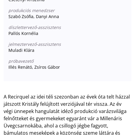
produkciós menedzser
Szabó Zsófia, Danyi Anna
díszlettervező-asszisztens
Pallós Kornélia
jelmeztervező-asszisztens
Muladi Klára
próbavezető
Illés Renátó, Zsíros Gábor
A Recirquel az idei téli szezonban az évek óta telt házzal
játszott Kristály felújított verziójával tér vissza. Az év
végi ünnepek hangulatát idéző produkció varázsvilága
felnőtteket és gyermekeket egyaránt vár a Millenáris
Üvegcsarnokába, ahol a csillogó jégbe fagyott,
bámulatos meseképek a közönség szeme láttára és