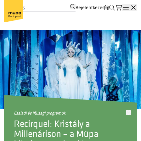
Bejelentkezés
Open
családi és ifjúsági programok
Recirquel: Kristály a
Millenárison – a Müpa