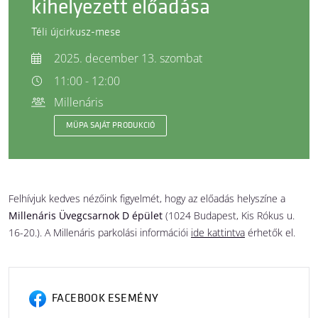
kihelyezett előadása
Téli újcirkusz-mese
2025. december 13. szombat
11:00 - 12:00
Millenáris
MÜPA SAJÁT PRODUKCIÓ
Felhívjuk kedves nézőink figyelmét, hogy az előadás helyszíne a
Millenáris Üvegcsarnok D épület
(1024 Budapest, Kis Rókus u.
16-20.). A Millenáris parkolási információi
ide kattintva
érhetők el.
FACEBOOK ESEMÉNY