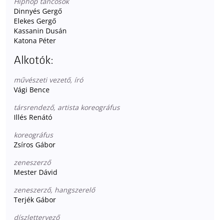
Hiphop táncosok
Dinnyés Gergő
Elekes Gergő
Kassanin Dusán
Katona Péter
Alkotók:
művészeti vezető, író
Vági Bence
társrendező, artista koreográfus
Illés Renátó
koreográfus
Zsíros Gábor
zeneszerző
Mester Dávid
zeneszerző, hangszerelő
Terjék Gábor
díszlettervező