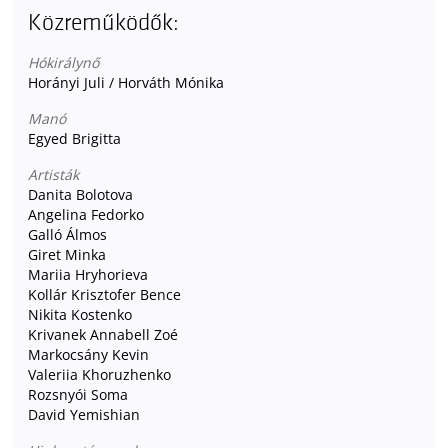
Közreműködők:
Hókirálynő
Horányi Juli / Horváth Mónika
Manó
Egyed Brigitta
Artisták
Danita Bolotova
Angelina Fedorko
Galló Álmos
Giret Minka
Mariia Hryhorieva
Kollár Krisztofer Bence
Nikita Kostenko
Krivanek Annabell Zoé
Markocsány Kevin
Valeriia Khoruzhenko
Rozsnyói Soma
David Yemishian