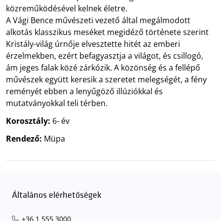
közreműködésével kelnek életre.
A Vági Bence művészeti vezető által megálmodott
alkotás klasszikus meséket megidéző története szerint
Kristály-világ úrnője elvesztette hitét az emberi
érzelmekben, ezért befagyasztja a világot, és csillogó,
ám jeges falak közé zárkózik. A közönség és a fellépő
művészek együtt keresik a szeretet melegségét, a fény
reményét ebben a lenyűgöző illúziókkal és
mutatványokkal teli térben.
Korosztály:
6- év
Rendező:
Müpa
Általános elérhetőségek
+36 1 555 3000