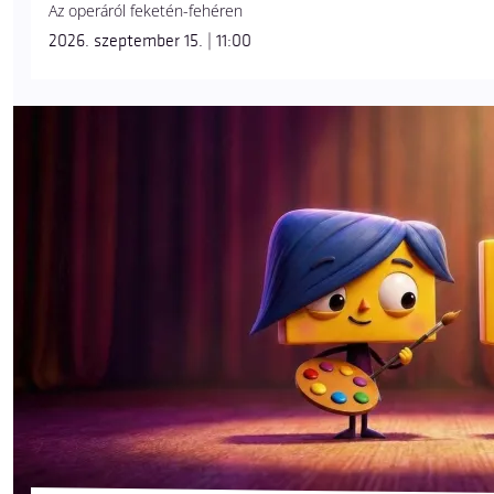
Az operáról feketén-fehéren
2026. szeptember 15. | 11:00