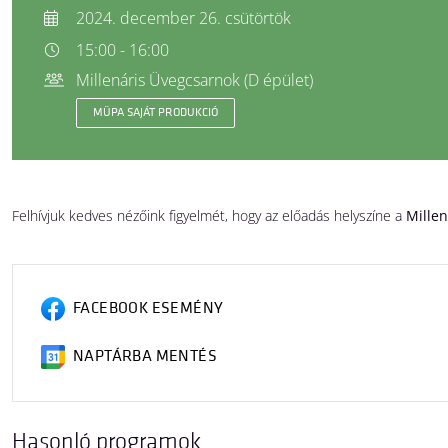
2024. december 26. csütörtök
15:00 - 16:00
Millenáris Üvegcsarnok (D épület)
MÜPA SAJÁT PRODUKCIÓ
Felhívjuk kedves nézőink figyelmét, hogy az előadás helyszíne a
Millen
FACEBOOK ESEMÉNY
NAPTÁRBA MENTÉS
Hasonló programok