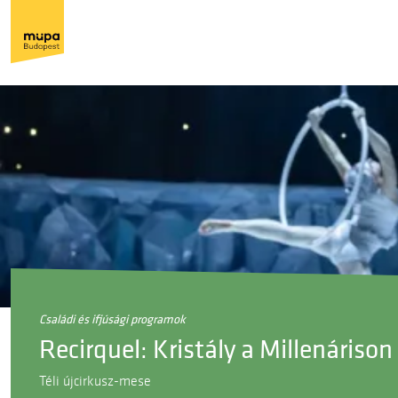
családi és ifjúsági programok
Recirquel: Kristály a Millenáriso
Téli újcirkusz-mese