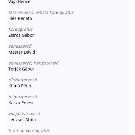
Vági Bence
társrendező, artista koreográfus
Illés Renátó
koreográfus
Zsíros Gábor
zeneszerző
Mester Dávid
zeneszerző, hangszerelő
Terjék Gábor
díszlettervező
Klimó Péter
jelmeztervező
Kasza Emese
világítástervező
Lenzsér Attila
hip-hop koreográfus