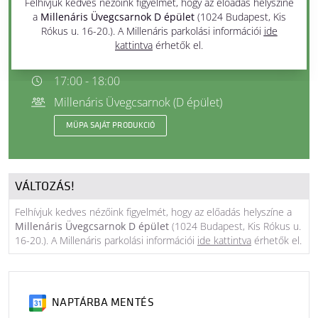
kihelyezett előadása
Felhívjuk kedves nézőink figyelmét, hogy az előadás helyszíne
a
Millenáris Üvegcsarnok D épület
(1024 Budapest, Kis
Rókus u. 16-20.). A Millenáris parkolási információi
ide
Téli újcirkusz-mese
kattintva
érhetők el.
2023. január 13. péntek
17:00 - 18:00
Millenáris Üvegcsarnok (D épület)
MÜPA SAJÁT PRODUKCIÓ
VÁLTOZÁS!
Felhívjuk kedves nézőink figyelmét, hogy az előadás helyszíne a
Millenáris Üvegcsarnok D épület
(1024 Budapest, Kis Rókus u.
16-20.). A Millenáris parkolási információi
ide kattintva
érhetők el.
NAPTÁRBA MENTÉS