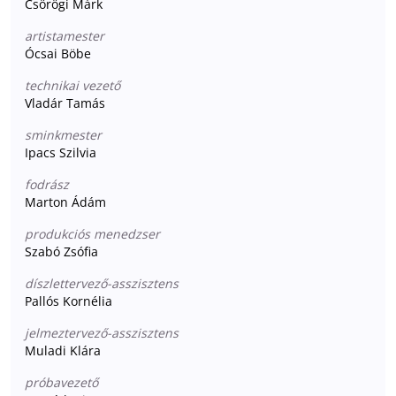
Csörögi Márk
artistamester
Ócsai Böbe
technikai vezető
Vladár Tamás
sminkmester
Ipacs Szilvia
fodrász
Marton Ádám
produkciós menedzser
Szabó Zsófia
díszlettervező-asszisztens
Pallós Kornélia
jelmeztervező-asszisztens
Muladi Klára
próbavezető