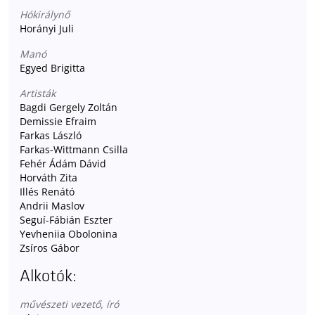
Hókirálynő
Horányi Juli
Manó
Egyed Brigitta
Artisták
Bagdi Gergely Zoltán
Demissie Efraim
Farkas László
Farkas-Wittmann Csilla
Fehér Ádám Dávid
Horváth Zita
Illés Renátó
Andrii Maslov
Seguí-Fábián Eszter
Yevheniia Obolonina
Zsíros Gábor
Alkotók:
művészeti vezető, író