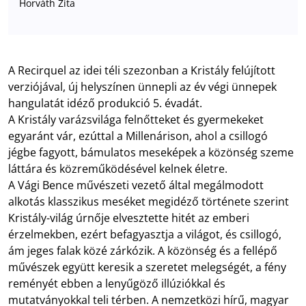
Horváth Zita
A Recirquel az idei téli szezonban a Kristály felújított
verziójával, új helyszínen ünnepli az év végi ünnepek
hangulatát idéző produkció 5. évadát.
A Kristály varázsvilága felnőtteket és gyermekeket
egyaránt vár, ezúttal a Millenárison, ahol a csillogó
jégbe fagyott, bámulatos meseképek a közönség szeme
láttára és közreműködésével kelnek életre.
A Vági Bence művészeti vezető által megálmodott
alkotás klasszikus meséket megidéző története szerint
Kristály-világ úrnője elvesztette hitét az emberi
érzelmekben, ezért befagyasztja a világot, és csillogó,
ám jeges falak közé zárkózik. A közönség és a fellépő
művészek együtt keresik a szeretet melegségét, a fény
reményét ebben a lenyűgöző illúziókkal és
mutatványokkal teli térben. A nemzetközi hírű, magyar