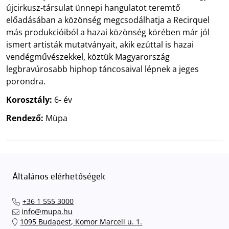
újcirkusz-társulat ünnepi hangulatot teremtő
előadásában a közönség megcsodálhatja a Recirquel
más produkcióiból a hazai közönség körében már jól
ismert artisták mutatványait, akik ezúttal is hazai
vendégművészekkel, köztük Magyarország
legbravúrosabb hiphop táncosaival lépnek a jeges
porondra.
Korosztály:
6- év
Rendező:
Müpa
Általános elérhetőségek
+36 1 555 3000
info@mupa.hu
1095 Budapest, Komor Marcell u. 1.