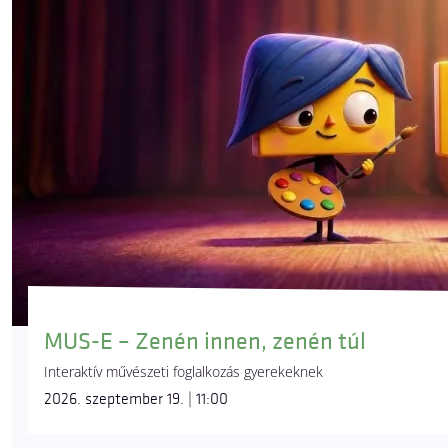
MUS-E – Zenén innen, zenén túl
Interaktív művészeti foglalkozás gyerekeknek
2026. szeptember 19. | 11:00