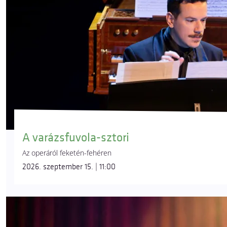
A varázsfuvola-sztori
Az operáról feketén-fehéren
2026. szeptember 15. | 11:00