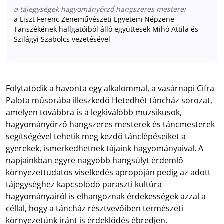
a tájegységek hagyományőrző hangszeres mesterei
a Liszt Ferenc Zeneművészeti Egyetem Népzene
Tanszékének hallgatóiból álló együttesek Mihó Attila és
Szilágyi Szabolcs vezetésével
Folytatódik a havonta egy alkalommal, a vasárnapi Cifra
Palota műsorába illeszkedő Hetedhét táncház sorozat,
amelyen továbbra is a legkiválóbb muzsikusok,
hagyományőrző hangszeres mesterek és táncmesterek
segítségével tehetik meg kezdő tánclépéseiket a
gyerekek, ismerkedhetnek tájaink hagyományaival. A
napjainkban egyre nagyobb hangsúlyt érdemlő
környezettudatos viselkedés apropóján pedig az adott
tájegységhez kapcsolódó paraszti kultúra
hagyományairól is elhangoznak érdekességek azzal a
céllal, hogy a táncház résztvevőiben természeti
környezetünk iránt is érdeklődés ébredjen.