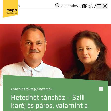
Bejelentkezés
Open
családi és ifjúsági programok
Hetedhét táncház – Szili
karéj és páros, valamint a