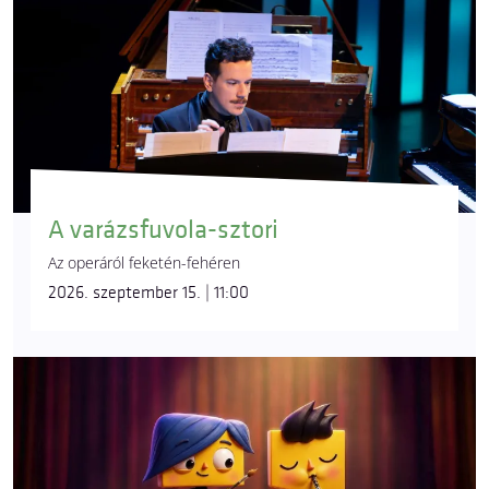
A varázsfuvola-sztori
Az operáról feketén-fehéren
2026. szeptember 15. | 11:00