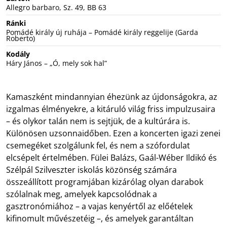
Allegro barbaro, Sz. 49, BB 63
Ránki
Pomádé király új ruhája – Pomádé király reggelije (Garda
Roberto)
Kodály
Háry János – „Ó, mely sok hal”
Kamaszként mindannyian éhezünk az újdonságokra, az
izgalmas élményekre, a kitáruló világ friss impulzusaira
– és olykor talán nem is sejtjük, de a kultúrára is.
Különösen uzsonnaidőben. Ezen a koncerten igazi zenei
csemegéket szolgálunk fel, és nem a szófordulat
elcsépelt értelmében. Fülei Balázs, Gaál-Wéber Ildikó és
Szélpál Szilveszter iskolás közönség számára
összeállított programjában kizárólag olyan darabok
szólalnak meg, amelyek kapcsolódnak a
gasztronómiához – a vajas kenyértől az előételek
kifinomult művészetéig –, és amelyek garantáltan