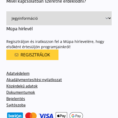
Mivel kapcsolatban szeretne érdeklődni?
ingyenes azon vendégeink számára, akik egy aznapi fizetős
előadásra belépőjeggyel rendelkeznek
. A Müpa parkolási
rendjének részletes leírása
elérhető itt
.
Müpa hírlevél
Regisztráljon és iratkozzon fel a Müpa hírlevelére, hogy
elsőként értesüljön programjainkról!
REGISZTRÁLOK
Adatvédelem
Akadálymentesítési nyilatkozat
Közérdekű adatok
Dokumentumok
Bejelentés
Sajtószoba