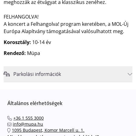
meghozzák az étvágyat a klasszikus zenéhez.
FELHANGOLVA!
A koncert a Felhangolva! program keretében, a MOL-Új
Európa Alapítvány támogatásával valósulhatott meg.
Korosztály:
10-14 év
Rendező:
Müpa
Parkolási információk
Felhívjuk látogatóink figyelmét, hogy abban az esetben, amikor a
Müpa mélygarázsa és kültéri parkolója teljes kapacitással működik,
érkezéskor megnövekedett várakozási idővel érdemes kalkulálni. Ezt
Általános elérhetőségek
elkerülendő,
azt javasoljuk kedves közönségünknek, induljanak
el hozzánk időben, hogy
gyorsan és zökkenőmentesen
+36 1 555 3000
találhassák meg a legideálisabb parkolóhelyet és
kényelmesen
info@mupa.hu
érkezhessenek meg előadásainkra
. A Müpa mélygarázsában a
1095 Budapest, Komor Marcell u. 1.
sorompókat rendszámfelismerő automatika nyitja.
A parkolás