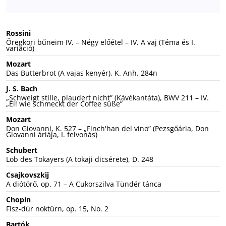
Rossini
Öregkori bűneim IV. – Négy előétel – IV. A vaj (Téma és I.
variáció)
Mozart
Das Butterbrot (A vajas kenyér), K. Anh. 284n
J. S. Bach
„Schweigt stille, plaudert nicht” (Kávékantáta), BWV 211 – IV.
„Ei! wie schmeckt der Coffee süße”
Mozart
Don Giovanni, K. 527 – „Finch'han del vino” (Pezsgőária, Don
Giovanni áriája, I. felvonás)
Schubert
Lob des Tokayers (A tokaji dicsérete), D. 248
Csajkovszkij
A diótörő, op. 71 – A Cukorszilva Tündér tánca
Chopin
Fisz-dúr noktürn, op. 15, No. 2
Bartók