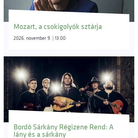
Mozart, a csokigolyók sztárja
2026. november 9. | 13:00
Bordó Sárkány Régizene Rend: A
lány és a sárkány