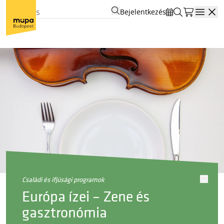
Bejelentkezés
Open
családi és ifjúsági programok
Európa ízei – Zene és
gasztronómia