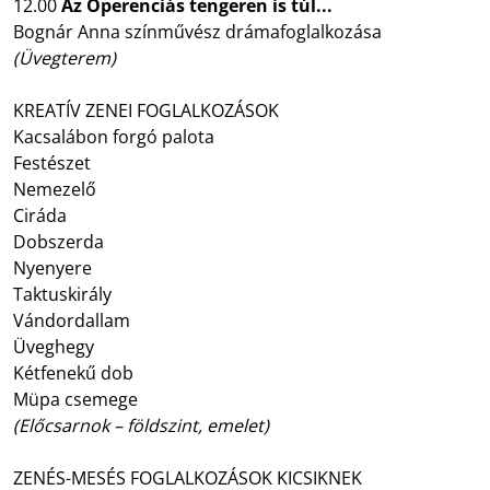
12.00
Az Óperenciás tengeren is túl...
Bognár Anna színművész drámafoglalkozása
(Üvegterem)
KREATÍV ZENEI FOGLALKOZÁSOK
Kacsalábon forgó palota
Festészet
Nemezelő
Ciráda
Dobszerda
Nyenyere
Taktuskirály
Vándordallam
Üveghegy
Kétfenekű dob
Müpa csemege
(Előcsarnok – földszint, emelet)
ZENÉS-MESÉS FOGLALKOZÁSOK KICSIKNEK