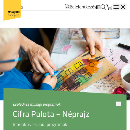
Bejelentkezés
Open
családi és ifjúsági programok
Cifra Palota – Néprajz
Interaktív családi programok