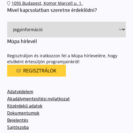
1095 Budapest, Komor Marcell u. 1.
sorompókat rendszámfelismerő automatika nyitja.
A parkolás
Mivel kapcsolatban szeretne érdeklődni?
ingyenes azon vendégeink számára, akik egy aznapi fizetős
előadásra belépőjeggyel rendelkeznek
. A Müpa parkolási
rendjének részletes leírása
elérhető itt
.
Müpa hírlevél
Regisztráljon és iratkozzon fel a Müpa hírlevelére, hogy
elsőként értesüljön programjainkról!
REGISZTRÁLOK
Adatvédelem
Akadálymentesítési nyilatkozat
Közérdekű adatok
Dokumentumok
Bejelentés
Sajtószoba