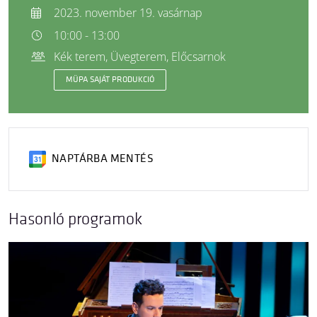
2023. november 19. vasárnap
10:00 - 13:00
Kék terem, Üvegterem, Előcsarnok
MÜPA SAJÁT PRODUKCIÓ
NAPTÁRBA MENTÉS
Hasonló programok