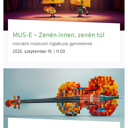
MUS-E – Zenén innen, zenén túl
Interaktív művészeti foglalkozás gyerekeknek
2026. szeptember 19. | 11:00