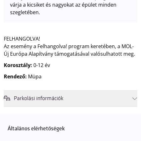
várja a kicsiket és nagyokat az épület minden
szegletében.
FELHANGOLVA!
Az esemény a Felhangolva! program keretében, a MOL-
Új Európa Alapítvány támogatásával valósulhatott meg.
Korosztály:
0-12 év
Rendező:
Müpa
Parkolási információk
Felhívjuk látogatóink figyelmét, hogy abban az esetben, amikor a
Müpa mélygarázsa és kültéri parkolója teljes kapacitással működik,
érkezéskor megnövekedett várakozási idővel érdemes kalkulálni. Ezt
Általános elérhetőségek
elkerülendő,
azt javasoljuk kedves közönségünknek, induljanak
el hozzánk időben, hogy
gyorsan és zökkenőmentesen