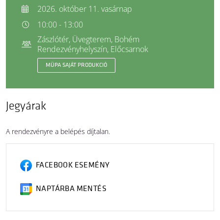
2026. október 11. vasárnap
10:00 - 13:00
Zászlótér, Üvegterem, Bohém
Rendezvényhelyszín, Előcsarnok
MÜPA SAJÁT PRODUKCIÓ
Jegyárak
A rendezvényre a belépés díjtalan.
FACEBOOK ESEMÉNY
NAPTÁRBA MENTÉS