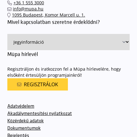
+36 1 555 3000
találhassák meg a legideálisabb parkolóhelyet és
kényelmesen
info@mupa.hu
érkezhessenek meg előadásainkra
. A Müpa mélygarázsában a
1095 Budapest, Komor Marcell u. 1.
sorompókat rendszámfelismerő automatika nyitja.
A parkolás
Mivel kapcsolatban szeretne érdeklődni?
ingyenes azon vendégeink számára, akik egy aznapi fizetős
előadásra belépőjeggyel rendelkeznek
. A Müpa parkolási
rendjének részletes leírása
elérhető itt
.
Müpa hírlevél
Regisztráljon és iratkozzon fel a Müpa hírlevelére, hogy
elsőként értesüljön programjainkról!
REGISZTRÁLOK
Adatvédelem
Akadálymentesítési nyilatkozat
Közérdekű adatok
Dokumentumok
Bejelentés