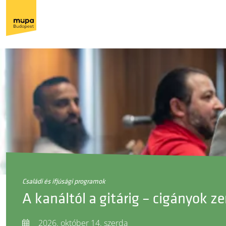
családi és ifjúsági programok
A kanáltól a gitárig – cigányok z
2026. október 14. szerda