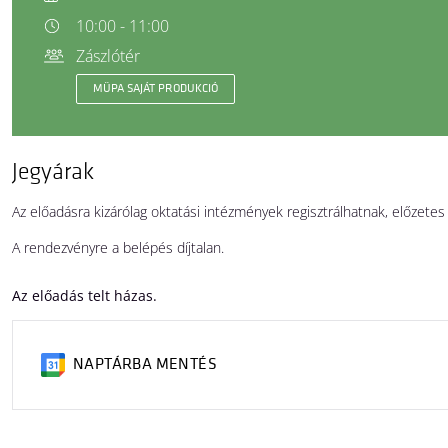
10:00 - 11:00
Zászlótér
MÜPA SAJÁT PRODUKCIÓ
Jegyárak
Az előadásra kizárólag oktatási intézmények regisztrálhatnak, előzetes
A rendezvényre a belépés díjtalan.
Az előadás telt házas.
NAPTÁRBA MENTÉS