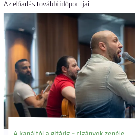
Az előadás további időpontjai
A kanáltól a gitárig – cigányok zenéje