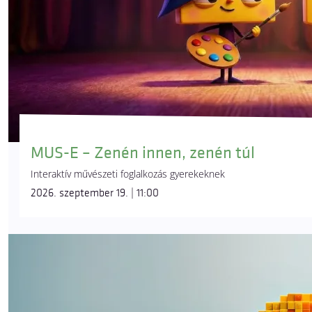
MUS-E – Zenén innen, zenén túl
Interaktív művészeti foglalkozás gyerekeknek
2026. szeptember 19. | 11:00