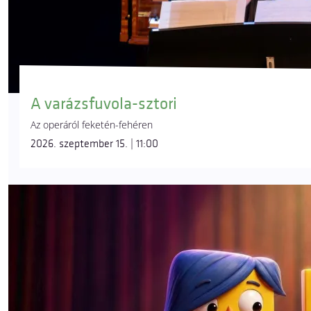
A varázsfuvola-sztori
Az operáról feketén-fehéren
2026. szeptember 15. | 11:00