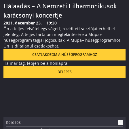
Hálaadás – A Nemzeti Filharmonikusok
karácsonyi koncertje
2021. december 23. | 19:30
Ön a teljes felvétel egy vágott, rövidített verzióját érheti el
jelenleg. A teljes tartalom megtekintésére a Müpa+
hűségprogram tagjai jogosultak. A Müpa+ hűségprogramhoz
Ön is díjtalanul csatlakozhat.
CSATLAKOZOM A HŰSÉGPROGRAMHOZ
Ha már tag, lépjen be a honlapra
BELÉPÉS