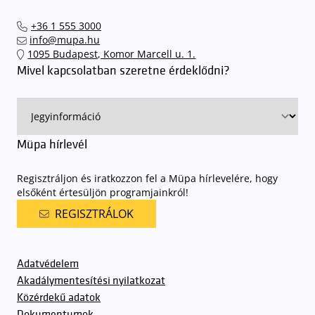
+36 1 555 3000
info@mupa.hu
1095 Budapest, Komor Marcell u. 1.
Mivel kapcsolatban szeretne érdeklődni?
Müpa hírlevél
Regisztráljon és iratkozzon fel a Müpa hírlevelére, hogy
elsőként értesüljön programjainkról!
REGISZTRÁLOK
Adatvédelem
Akadálymentesítési nyilatkozat
Közérdekű adatok
Dokumentumok