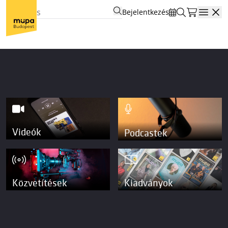
Bejelentkezés
Open
Videók
Podcastek
Közvetítések
Kiadványok