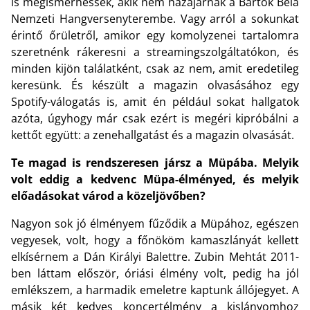
is megismerhessék, akik nem hazajárnak a Bartók Béla
Nemzeti Hangversenyterembe. Vagy arról a sokunkat
érintő őrületről, amikor egy komolyzenei tartalomra
szeretnénk rákeresni a streamingszolgáltatókon, és
minden kijön találatként, csak az nem, amit eredetileg
keresünk. És készült a magazin olvasásához egy
Spotify-válogatás is, amit én például sokat hallgatok
azóta, úgyhogy már csak ezért is megéri kipróbálni a
kettőt együtt: a zenehallgatást és a magazin olvasását.
Te magad is rendszeresen jársz a Müpába. Melyik
volt eddig a kedvenc Müpa-élményed, és melyik
előadásokat várod a közeljövőben?
Nagyon sok jó élményem fűződik a Müpához, egészen
vegyesek, volt, hogy a főnököm kamaszlányát kellett
elkísérnem a Dán Királyi Balettre. Zubin Mehtát 2011-
ben láttam először, óriási élmény volt, pedig ha jól
emlékszem, a harmadik emeletre kaptunk állójegyet. A
másik két kedves koncertélmény a kislányomhoz