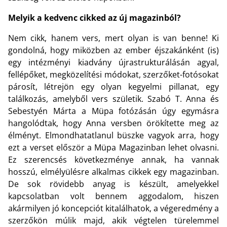
Melyik a kedvenc cikked az új magazinból?
Nem cikk, hanem vers, mert olyan is van benne! Ki
gondolná, hogy miközben az ember éjszakánként (is)
egy intézményi kiadvány újrastrukturálásán agyal,
fellépőket, megközelítési módokat, szerzőket-fotósokat
párosít, létrejön egy olyan kegyelmi pillanat, egy
találkozás, amelyből vers születik. Szabó T. Anna és
Sebestyén Márta a Müpa fotózásán úgy egymásra
hangolódtak, hogy Anna versben örökítette meg az
élményt. Elmondhatatlanul büszke vagyok arra, hogy
ezt a verset először a Müpa Magazinban lehet olvasni.
Ez szerencsés következménye annak, ha vannak
hosszú, elmélyülésre alkalmas cikkek egy magazinban.
De sok rövidebb anyag is készült, amelyekkel
kapcsolatban volt bennem aggodalom, hiszen
akármilyen jó koncepciót kitalálhatok, a végeredmény a
szerzőkön múlik majd, akik végtelen türelemmel