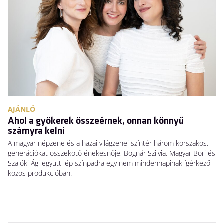
AJÁNLÓ
A
Ahol a gyökerek összeérnek, onnan könnyű
N
szárnyra kelni
Há
A magyar népzene és a hazai világzenei színtér három korszakos,
Ja
generációkat összekötő énekesnője, Bognár Szilvia, Magyar Bori és
Sw
Szalóki Ági együtt lép színpadra egy nem mindennapinak ígérkező
ho
közös produkcióban.