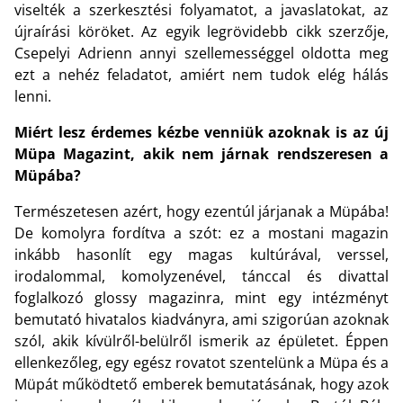
viselték a szerkesztési folyamatot, a javaslatokat, az
újraírási köröket. Az egyik legrövidebb cikk szerzője,
Csepelyi Adrienn annyi szellemességgel oldotta meg
ezt a nehéz feladatot, amiért nem tudok elég hálás
lenni.
Miért lesz érdemes kézbe venniük azoknak is az új
Müpa Magazint, akik nem járnak rendszeresen a
Müpába?
Természetesen azért, hogy ezentúl járjanak a Müpába!
De komolyra fordítva a szót: ez a mostani magazin
inkább hasonlít egy magas kultúrával, verssel,
irodalommal, komolyzenével, tánccal és divattal
foglalkozó glossy magazinra, mint egy intézményt
bemutató hivatalos kiadványra, ami szigorúan azoknak
szól, akik kívülről-belülről ismerik az épületet. Éppen
ellenkezőleg, egy egész rovatot szentelünk a Müpa és a
Müpát működtető emberek bemutatásának, hogy azok