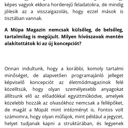
képes vagyok ekkora horderejű feladatokra, de mindig
jólesik az a visszaigazolás, hogy ezzel mások is
tisztában vannak.
A Müpa Magazin nemcsak külsőleg, de belsőleg,
tartalmilag is megújult. Milyen hívószavak mentén
alakítottátok ki az új koncepciót?
Onnan indultunk, hogy a korábbi, komoly tartalmi
minőséget, de alapvetően programajánló jelleget
képviselő koncepciót az életmódmagazinok felé
közelítsük, hogy olyan személyesebb anyagokat
állítsunk elő az előadókkal együttműködve, amelyek
közelebb hozzák az olvasókhoz nemcsak a fellépőket,
de magát a Müpát mint intézményt is. Fontos volt
számomra, hogy olyan műfajok, mint például a jegyzet,
helyet tudjanak kapni a struktúrában, és legyenek