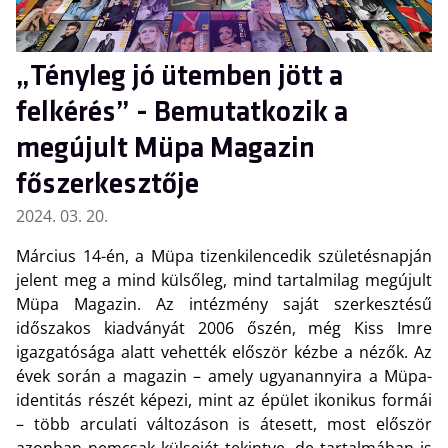
„Tényleg jó ütemben jött a
felkérés” - Bemutatkozik a
megújult Müpa Magazin
főszerkesztője
2024. 03. 20.
Március 14-én, a Müpa tizenkilencedik születésnapján
jelent meg a mind külsőleg, mind tartalmilag megújult
Müpa Magazin. Az intézmény saját szerkesztésű
időszakos kiadványát 2006 őszén, még Kiss Imre
igazgatósága alatt vehették először kézbe a nézők. Az
évek során a magazin – amely ugyanannyira a Müpa-
identitás részét képezi, mint az épület ikonikus formái
– több arculati változáson is átesett, most először
azonban nemcsak külsejét tekintve, de tartalmában is