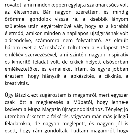
rovatot, ami mindenképpen egyfajta szakmai csúcs volt
az életemben. Bár nagyon szerettem, és mindig
örömmel gondolok vissza rá, a kisebbik lányom
születése után egyértelművé vált, hogy az a korábbi
életmód, amikor minden a napilapos újságírásnak volt
alárendelve, számomra nem folytatható. Az elmúlt
három évet a Városházán töltöttem a Budapest 150
emlékév szervezésével, ami szintén nagyon inspiratív
és kimerítő feladat volt, de cikkek helyett elsősorban
emlékeztetőket és e-maileket írtam, és egyre jobban
éreztem, hogy hiányzik a lapkészítés, a cikkírás, a
kreativitás.
Úgy látszik, ezt sugároztam is magamról, mert egyszer
csak jött a megkeresés a Müpától, hogy lenne-e
kedvem a Müpa Magazin újragondolásához. Tényleg jó
ütemben érkezett a felkérés, vágytam már más jellegű
feladatokra, de nagyon meglepett, és nagyon jól is
esett, hogy rám gondoltak. Tudtam magamról, hogy