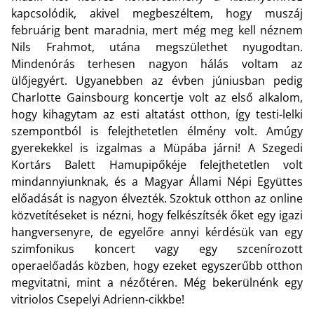
kapcsolódik, akivel megbeszéltem, hogy muszáj
februárig bent maradnia, mert még meg kell néznem
Nils Frahmot, utána megszülethet nyugodtan.
Mindenórás terhesen nagyon hálás voltam az
ülőjegyért. Ugyanebben az évben júniusban pedig
Charlotte Gainsbourg koncertje volt az első alkalom,
hogy kihagytam az esti altatást otthon, így testi-lelki
szempontból is felejthetetlen élmény volt. Amúgy
gyerekekkel is izgalmas a Müpába járni! A Szegedi
Kortárs Balett Hamupipőkéje felejthetetlen volt
mindannyiunknak, és a Magyar Állami Népi Együttes
előadását is nagyon élvezték. Szoktuk otthon az online
közvetítéseket is nézni, hogy felkészítsék őket egy igazi
hangversenyre, de egyelőre annyi kérdésük van egy
szimfonikus koncert vagy egy szcenírozott
operaelőadás közben, hogy ezeket egyszerűbb otthon
megvitatni, mint a nézőtéren. Még bekerülnénk egy
vitriolos Csepelyi Adrienn-cikkbe!