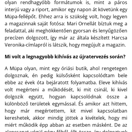
olyan rendhagyóbb formátumok is, mint a páros
interjú vagy a riport, amikor egy napon át követünk egy
Müpa-fellépőt. Ehhez arra is szükség volt, hogy legyen
a magazinnak saját fotósa: Mari Ornellát bíztuk meg a
feladattal, aki meghökkentően gyorsan és lenyűgözően
precízen dolgozott, így már az általa készített Harcsa
Veronika-címlapról is látszik, hogy megújult a magazin.
Mi volt a legnagyobb kihívás az újratervezés során?
A Müpa olyan, mint egy óriási butik, ahol rengetegen
dolgoznak, én pedig külsősként kapcsolódtam bele
ebbe az évek óta bejáratott folyamatba. Eleve kihívás
volt megérteni a működését, ki mit csinál, ki kivel
dolgozik együtt, hogyan kapcsolódnak össze a
különböző területek egymással. És amikor azt hittem,
hogy már megértettem, kit mivel kapcsolatban
kereshetek, akkor mindig jöttek a kivételek, hogy mi
miért működik épp abban az esetben másként. De az
alapcsapat végül négy főből állt össze, így dolgoztunk