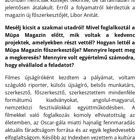
jelentősen átalakult. Erről a folyamatról kérdeztük a
magazin új főszerkesztőjét, Libor Anitát.
Mesélj kicsit a szakmai utadról! Mivel foglalkoztál a
Müpa Magazin előtt, mik voltak a kedvenc
projektek, amelyekben részt vettél? Hogyan lettél a
Müpa Magazin főszerkesztője? Mennyire lepett meg
a megkeresés? Mennyire volt egyértelmű számodra,
hogy elvállalod a feladatot?
Filmes újságíróként kezdtem a pályámat, voltam
száguldó riporter, külsős újságíró, belsős munkatárs,
szerkesztő, főszerkesztő, szerkesztettem mindenféle
formátumú kiadványokat, angolul-magyarul,
nemzetközi fesztiválokkal együttműködésben. A
filmekkel való foglalkozás komoly elhivatottság az
életemben, az Oscar-gála miatti hajnalig fennmaradás
aktuális fáradtságom forrása és az egyik legkedvesebb
elfoglaltságom. Később az Indexben vezettem a kultúra