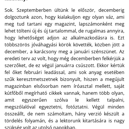
Sok. Szeptemberben ültünk le először, decemberig
dolgoztunk azon, hogy kialakuljon egy olyan váz, ami
meg tud tartani egy magazint, lapszámonként meg
lehet tölteni új és új tartalommal, de rugalmas annyira,
hogy lehetőséget adjon az alkalmazkodásra is. Ezt
többszörös jóváhagyási körök követték, közben jött a
december, a karácsony meg a januári szénszünet. Az
eredeti terv az volt, hogy még decemberben felkérjük a
szerzőket, de ez végül januárra csúszott. Ekkor kértük
fel őket februári leadással, ami sok anyag esetében
szűk keresztmetszetnek bizonyult, hiszen a megújult
magazinban elsősorban nem íróasztal mellett, saját
kútfőből megírható cikkek vannak, hanem több olyan,
amit egyszerűen szólva le kellett talpalni,
megszólalóval egyeztetni, fotóztatni. Végül minden
összeállt, de nem számoltam, hány verzió készült a
tördelés folyamán, és a lektorunk kitartására is nagy
szükség volt az utolsó napokban.