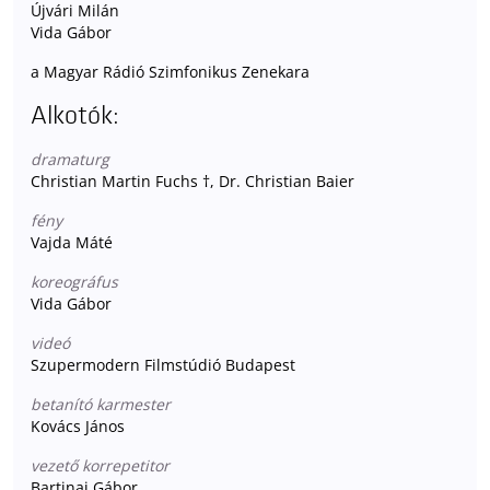
Újvári Milán
Vida Gábor
a Magyar Rádió Szimfonikus Zenekara
Alkotók:
dramaturg
Christian Martin Fuchs †, Dr. Christian Baier
fény
Vajda Máté
koreográfus
Vida Gábor
videó
Szupermodern Filmstúdió Budapest
betanító karmester
Kovács János
vezető korrepetitor
Bartinai Gábor