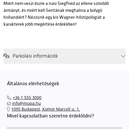
Miért nem veszi észre a naiv Siegfried az ellene szövődő
ármányt, és miért kell Sentának meghalnia a bolygó
hollandiért? Nézzünk egy kis Wagner-hőstipológiát a
karakterek jobb megértése érdekében!
Parkolási információk
Felhívjuk látogatóink figyelmét, hogy abban az esetben, amikor a
Müpa mélygarázsa és kültéri parkolója teljes kapacitással működik,
érkezéskor megnövekedett várakozási idővel érdemes kalkulálni. Ezt
Általános elérhetőségek
elkerülendő,
azt javasoljuk kedves közönségünknek, induljanak
el hozzánk időben, hogy
gyorsan és zökkenőmentesen
+36 1 555 3000
találhassák meg a legideálisabb parkolóhelyet és
kényelmesen
info@mupa.hu
érkezhessenek meg előadásainkra
. A Müpa mélygarázsában a
1095 Budapest, Komor Marcell u. 1.
sorompókat rendszámfelismerő automatika nyitja.
A parkolás
Mivel kapcsolatban szeretne érdeklődni?
ingyenes azon vendégeink számára, akik egy aznapi fizetős
előadásra belépőjeggyel rendelkeznek
. A Müpa parkolási
rendjének részletes leírása
elérhető itt
.