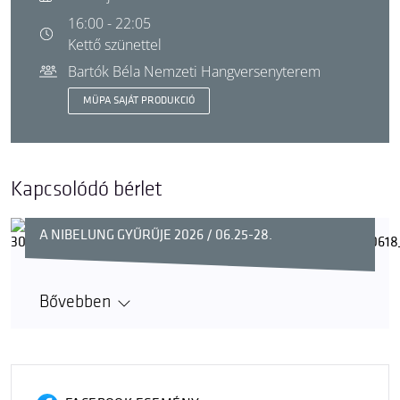
16:00 - 22:05
Kettő szünettel
Bartók Béla Nemzeti Hangversenyterem
MÜPA SAJÁT PRODUKCIÓ
Kapcsolódó bérlet
A NIBELUNG GYŰRŰJE 2026 / 06.25-28.
Bővebben