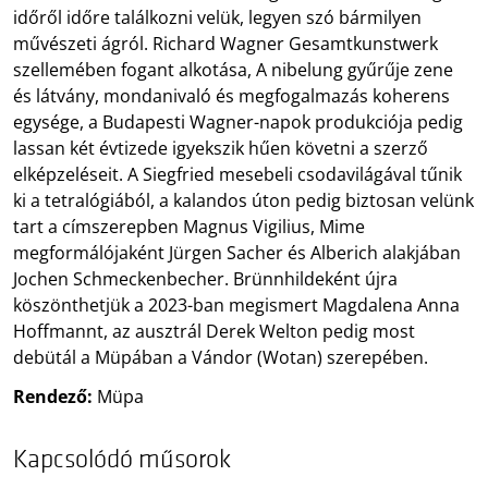
időről időre találkozni velük, legyen szó bármilyen
művészeti ágról. Richard Wagner Gesamtkunstwerk
szellemében fogant alkotása, A nibelung gyűrűje zene
és látvány, mondanivaló és megfogalmazás koherens
egysége, a Budapesti Wagner-napok produkciója pedig
lassan két évtizede igyekszik hűen követni a szerző
elképzeléseit. A Siegfried mesebeli csodavilágával tűnik
ki a tetralógiából, a kalandos úton pedig biztosan velünk
tart a címszerepben Magnus Vigilius, Mime
megformálójaként Jürgen Sacher és Alberich alakjában
Jochen Schmeckenbecher. Brünnhildeként újra
köszönthetjük a 2023-ban megismert Magdalena Anna
Hoffmannt, az ausztrál Derek Welton pedig most
debütál a Müpában a Vándor (Wotan) szerepében.
Rendező:
Müpa
Kapcsolódó műsorok