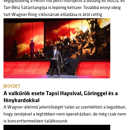
végigdübörög a Petőfi híd pesti hídfőjétől a budaiig és vissza, és
Tarr Béla Sátántangója is lepörög kétszer. Továbbá ennyi ideig
tart Wagner Ring-ciklusának előadása is ától cettig.
JEGYZET
A valkűrök esete Tapsi Hapsival, Göringgel és a
fénykardokkal
A Wagner-életmű jelentőségét talán az szemlélteti a legjobban,
hogy zenéjével a legtöbben nem operaházban, de még csak nem
is koncerttermekben találkozunk.