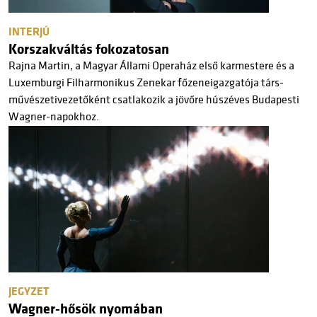
INTERJÚ
Korszakváltás fokozatosan
Rajna Martin, a Magyar Állami Operaház első karmestere és a
Luxemburgi Filharmonikus Zenekar főzeneigazgatója társ-
művészetivezetőként csatlakozik a jövőre húszéves Budapesti
Wagner-napokhoz.
JEGYZET
Wagner-hősök nyomában