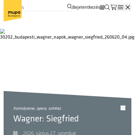
Bejelentkezés
Open
komolyzene, opera, színház
Wagner: Siegfried
2026. június 27. szombat