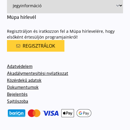
Müpa hírlevél
Regisztráljon és iratkozzon fel a Müpa hírlevelére, hogy
elsőként értesüljön programjainkról!
REGISZTRÁLOK
Adatvédelem
Akadálymentesítési nyilatkozat
Közérdekű adatok
Dokumentumok
Bejelentés
Sajtószoba