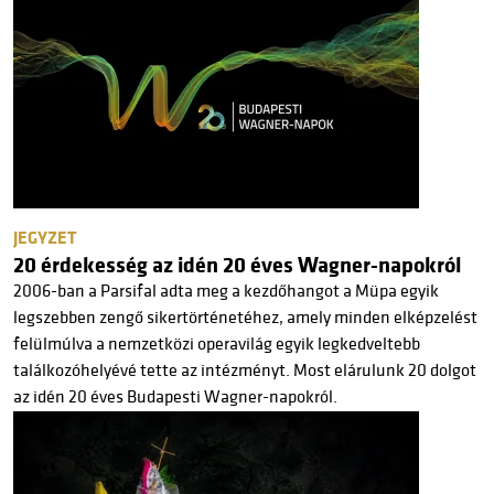
JEGYZET
20 érdekesség az idén 20 éves Wagner-napokról
2006-ban a Parsifal adta meg a kezdőhangot a Müpa egyik
legszebben zengő sikertörténetéhez, amely minden elképzelést
felülmúlva a nemzetközi operavilág egyik legkedveltebb
találkozóhelyévé tette az intézményt. Most elárulunk 20 dolgot
az idén 20 éves Budapesti Wagner-napokról.