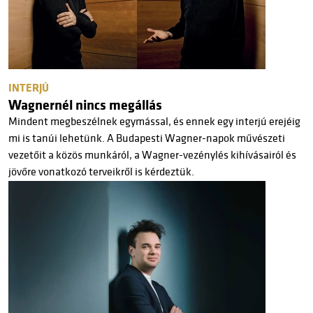
INTERJÚ
Wagnernél nincs megállás
Mindent megbeszélnek egymással, és ennek egy interjú erejéig
mi is tanúi lehetünk. A Budapesti Wagner-napok művészeti
vezetőit a közös munkáról, a Wagner-vezénylés kihívásairól és
jövőre vonatkozó terveikről is kérdeztük.