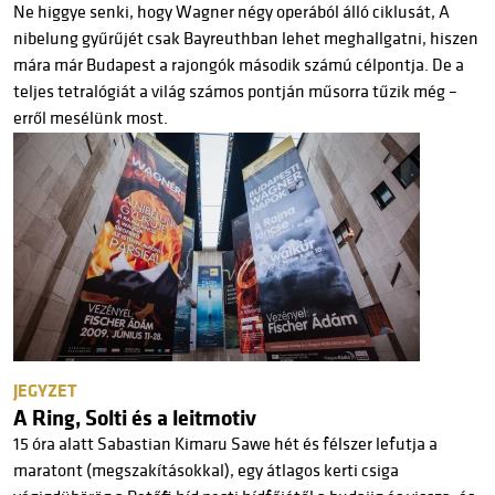
Ne higgye senki, hogy Wagner négy operából álló ciklusát, A
nibelung gyűrűjét csak Bayreuthban lehet meghallgatni, hiszen
mára már Budapest a rajongók második számú célpontja. De a
teljes tetralógiát a világ számos pontján műsorra tűzik még –
erről mesélünk most.
JEGYZET
A Ring, Solti és a leitmotiv
15 óra alatt Sabastian Kimaru Sawe hét és félszer lefutja a
maratont (megszakításokkal), egy átlagos kerti csiga