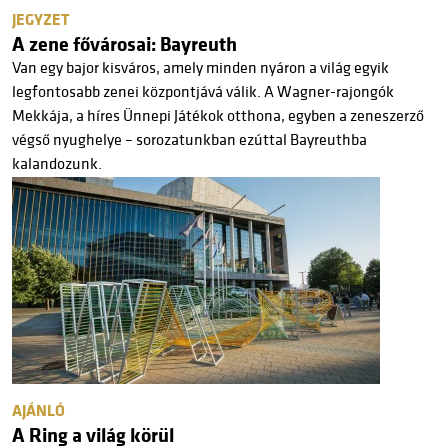
JEGYZET
A zene fővárosai: Bayreuth
Van egy bajor kisváros, amely minden nyáron a világ egyik
legfontosabb zenei központjává válik. A Wagner-rajongók
Mekkája, a híres Ünnepi Játékok otthona, egyben a zeneszerző
végső nyughelye – sorozatunkban ezúttal Bayreuthba
kalandozunk.
AJÁNLÓ
A Ring a világ körül