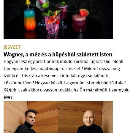
JEGYZET
Wagner, a méz és a köpésből született isten
Hogyan lesz egy ártatlannak induló kocsmai ugratásból előbb
tömegverekedés, majd vígopera-részlet? Miként ússza meg
Izolda és Trisztán a keserves kínhalált egy csodalének
köszönhetően? Hogyan készült a germán istenek bódító itala?
Kérjük, csak akkor olvasson tovább, ha Ön már elmúlt tizennyolc
éves!