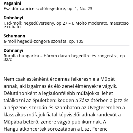
Paganini
Esz-dúr caprice szólóhegedűre, op. 1, No. 23
Dohnányi
I. (d-moll) hegedűverseny, op.27 – I. Molto moderato, maestoso
e rubato
Schumann
a-moll hegedű-zongora szonáta, op. 105
Dohnányi
Ruralia hungarica – Három darab hegedűre és zongorára, op.
32/c
Nem csak esténként érdemes felkeresnie a Müpát
annak, aki izgalmas és élő zenei élményekre vágyik.
Délutánonként a legkülönfélébb műfajokkal lehet
találkozni az épületben: kedden a Zászlótérben a jazz és
a népzene, szerdán és szombaton az Üvegteremben a
klasszikus műfajok fiatal képviselői adnak randevút a
Müpába betérő, zenére vágyó publikumnak. A
Hangulatkoncertek sorozatában a Liszt Ferenc