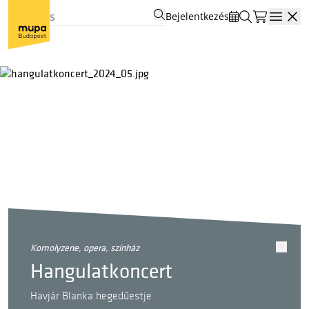
Bejelentkezés
Open
komolyzene, opera, színház
Hangulatkoncert
Havjár Blanka hegedűestje