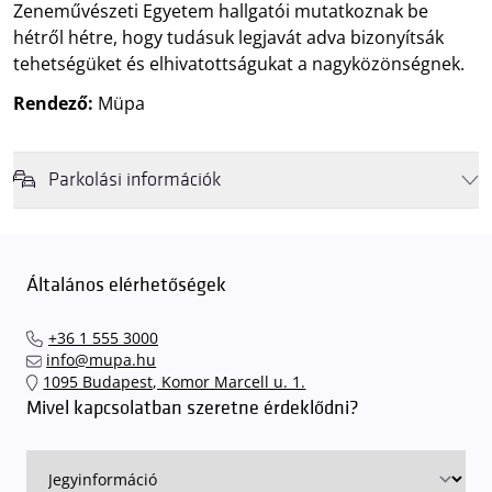
Zeneművészeti Egyetem hallgatói mutatkoznak be
hétről hétre, hogy tudásuk legjavát adva bizonyítsák
tehetségüket és elhivatottságukat a nagyközönségnek.
Rendező:
Müpa
Parkolási információk
Felhívjuk látogatóink figyelmét, hogy abban az esetben, amikor a
Müpa mélygarázsa és kültéri parkolója teljes kapacitással működik,
érkezéskor megnövekedett várakozási idővel érdemes kalkulálni. Ezt
Általános elérhetőségek
elkerülendő,
azt javasoljuk kedves közönségünknek, induljanak
el hozzánk időben, hogy
gyorsan és zökkenőmentesen
+36 1 555 3000
találhassák meg a legideálisabb parkolóhelyet és
kényelmesen
info@mupa.hu
érkezhessenek meg előadásainkra
. A Müpa mélygarázsában a
1095 Budapest, Komor Marcell u. 1.
sorompókat rendszámfelismerő automatika nyitja.
A parkolás
Mivel kapcsolatban szeretne érdeklődni?
ingyenes azon vendégeink számára, akik egy aznapi fizetős
előadásra belépőjeggyel rendelkeznek
. A Müpa parkolási
rendjének részletes leírása
elérhető itt
.