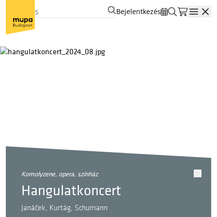
Bejelentkezés
Open
komolyzene, opera, színház
Hangulatkoncert
Janáček, Kurtág, Schumann