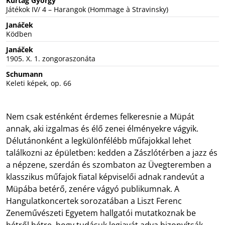
Kurtág György
Játékok IV/ 4 – Harangok (Hommage à Stravinsky)
Janáček
Ködben
Janáček
1905. X. 1. zongoraszonáta
Schumann
Keleti képek, op. 66
Nem csak esténként érdemes felkeresnie a Müpát
annak, aki izgalmas és élő zenei élményekre vágyik.
Délutánonként a legkülönfélébb műfajokkal lehet
találkozni az épületben: kedden a Zászlótérben a jazz és
a népzene, szerdán és szombaton az Üvegteremben a
klasszikus műfajok fiatal képviselői adnak randevút a
Müpába betérő, zenére vágyó publikumnak. A
Hangulatkoncertek sorozatában a Liszt Ferenc
Zeneművészeti Egyetem hallgatói mutatkoznak be