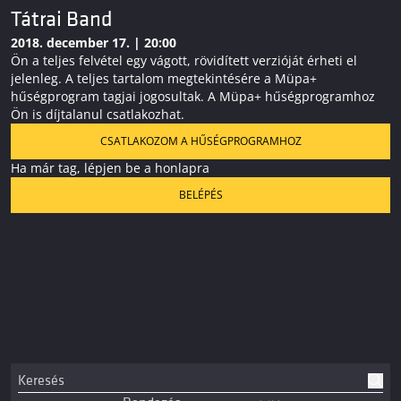
Tátrai Band
2018. december 17. | 20:00
Ön a teljes felvétel egy vágott, rövidített verzióját érheti el
jelenleg. A teljes tartalom megtekintésére a Müpa+
hűségprogram tagjai jogosultak. A Müpa+ hűségprogramhoz
Ön is díjtalanul csatlakozhat.
CSATLAKOZOM A HŰSÉGPROGRAMHOZ
Ha már tag, lépjen be a honlapra
BELÉPÉS