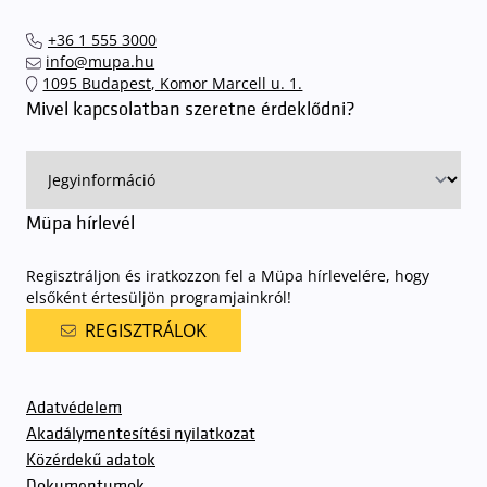
+36 1 555 3000
info@mupa.hu
1095 Budapest, Komor Marcell u. 1.
Mivel kapcsolatban szeretne érdeklődni?
Müpa hírlevél
Regisztráljon és iratkozzon fel a Müpa hírlevelére, hogy
elsőként értesüljön programjainkról!
REGISZTRÁLOK
Adatvédelem
Akadálymentesítési nyilatkozat
Közérdekű adatok
Dokumentumok