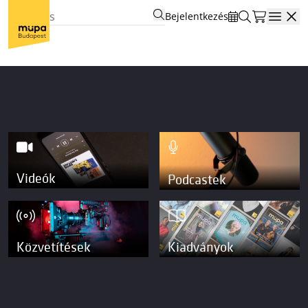
Bejelentkezés
Open
Videók
Podcastek
Közvetítések
Kiadványok