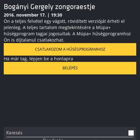
Bogányi Gergely zongoraestje
2016. november 17. | 19:30
Ön a teljes felvétel egy vágott, rövidített verzióját érheti el
jelenleg. A teljes tartalom megtekintésére a Müpa+
hűségprogram tagjai jogosultak. A Müpa+ hűségprogramhoz
Ön is díjtalanul csatlakozhat.
CSATLAKOZOM A HŰSÉGPROGRAMHOZ
Ha már tag, lépjen be a honlapra
BELÉPÉS