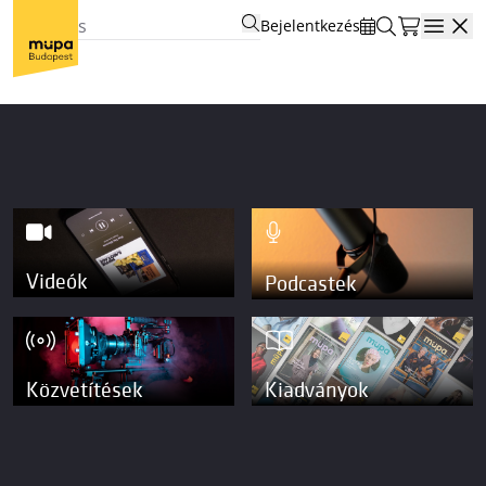
Bejelentkezés
Open
Videók
Podcastek
Közvetítések
Kiadványok