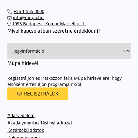
+36 1 555 3000
info@mupa.hu
1095 Budapest, Komor Marcell u. 1.
Mivel kapcsolatban szeretne érdeklődni?
Müpa hírlevél
Regisztráljon és iratkozzon fel a Müpa hírlevelére, hogy
elsőként értesüljön programjainkról!
REGISZTRÁLOK
Adatvédelem
Akadálymentesítési nyilatkozat
Közérdekű adatok
Dokumentumok