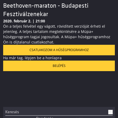
Beethoven-maraton - Budapesti
Fesztiválzenekar
2020. február 2. | 21:00
Ön a teljes felvétel egy vágott, rövidített verzióját érheti el
jelenleg. A teljes tartalom megtekintésére a Müpa+
hűségprogram tagjai jogosultak. A Müpa+ hűségprogramhoz
Ön is díjtalanul csatlakozhat.
CSATLAKOZOM A HŰSÉGPROGRAMHOZ
Ha már tag, lépjen be a honlapra
BELÉPÉS