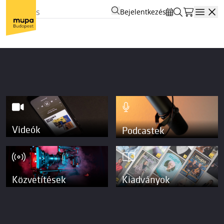
Bejelentkezés
Open
Videók
Podcastek
Közvetítések
Kiadványok