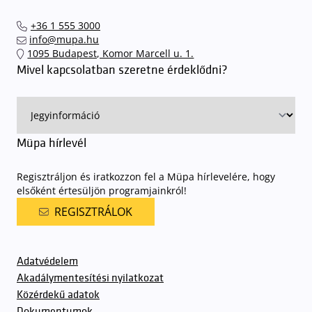
+36 1 555 3000
info@mupa.hu
1095 Budapest, Komor Marcell u. 1.
Mivel kapcsolatban szeretne érdeklődni?
Müpa hírlevél
Regisztráljon és iratkozzon fel a Müpa hírlevelére, hogy
elsőként értesüljön programjainkról!
REGISZTRÁLOK
Adatvédelem
Akadálymentesítési nyilatkozat
Közérdekű adatok
Dokumentumok