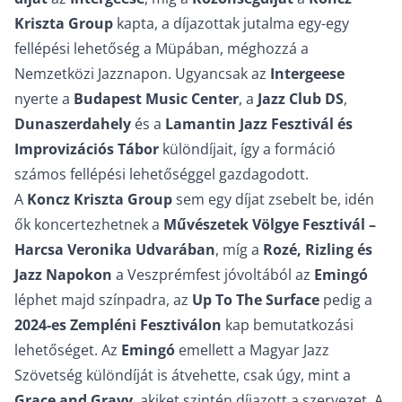
Kriszta Group
kapta, a díjazottak jutalma egy-egy
fellépési lehetőség a Müpában, méghozzá a
Nemzetközi Jazznapon. Ugyancsak az
Intergeese
nyerte a
Budapest Music Center
, a
Jazz Club DS
,
Dunaszerdahely
és a
Lamantin Jazz Fesztivál és
Improvizációs Tábor
különdíjait, így a formáció
számos fellépési lehetőséggel gazdagodott.
A
Koncz Kriszta Group
sem egy díjat zsebelt be, idén
ők koncertezhetnek a
Művészetek Völgye Fesztivál –
Harcsa Veronika Udvarában
, míg a
Rozé, Rizling és
Jazz Napokon
a Veszprémfest jóvoltából az
Emingó
léphet majd színpadra, az
Up To The Surface
pedig a
2024-es Zempléni Fesztiválon
kap bemutatkozási
lehetőséget. Az
Emingó
emellett a Magyar Jazz
Szövetség különdíját is átvehette, csak úgy, mint a
Grace and Gravy
, akiket szintén díjazott a szervezet. A