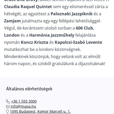
Claudia Raquel Quintet
sem egy elismeréssel zárta a
hétvégét, az együttest a
Paloznaki Jazzpiknik
és a
ZamJam
jutalmazta egy-egy fellépési lehetőséggel.
Végül, de korántsem utolsó sorban a
606 Club,
London
és a
Harmónia Jazzműhely
felajánlása
nyomán
Koncz Kriszta
és
Kapolcsi-Szabó Levente
mutatkozhat be a londoni közönségnek.
Mindenkinek köszönjük, hogy velünk volt az elmúlt
három napon, és szívből gratulálunk a díjazottaknak!
Általános elérhetőségek
+36 1 555 3000
info@mupa.hu
1095 Budapest, Komor Marcell u. 1.