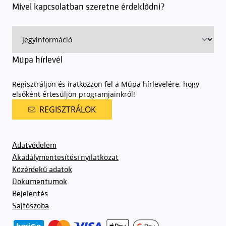
Mivel kapcsolatban szeretne érdeklődni?
Müpa hírlevél
Regisztráljon és iratkozzon fel a Müpa hírlevelére, hogy
elsőként értesüljön programjainkról!
REGISZTRÁLOK
Adatvédelem
Akadálymentesítési nyilatkozat
Közérdekű adatok
Dokumentumok
Bejelentés
Sajtószoba