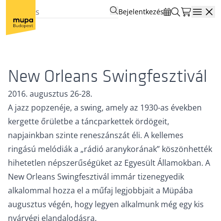
Bejelentkezés
Open
New Orleans Swingfesztivál
2016. augusztus 26-28.
A jazz popzenéje, a swing, amely az 1930-as években
kergette őrületbe a táncparkettek ördögeit,
napjainkban szinte reneszánszát éli. A kellemes
ringású melódiák a „rádió aranykorának” köszönhették
hihetetlen népszerűségüket az Egyesült Államokban. A
New Orleans Swingfesztivál immár tizenegyedik
alkalommal hozza el a műfaj legjobbjait a Müpába
augusztus végén, hogy legyen alkalmunk még egy kis
nyárvégi elandalodásra.