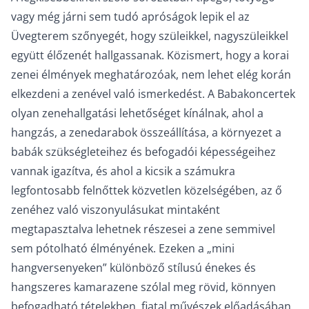
vagy még járni sem tudó apróságok lepik el az
Üvegterem szőnyegét, hogy szüleikkel, nagyszüleikkel
együtt élőzenét hallgassanak. Közismert, hogy a korai
zenei élmények meghatározóak, nem lehet elég korán
elkezdeni a zenével való ismerkedést. A Babakoncertek
olyan zenehallgatási lehetőséget kínálnak, ahol a
hangzás, a zenedarabok összeállítása, a környezet a
babák szükségleteihez és befogadói képességeihez
vannak igazítva, és ahol a kicsik a számukra
legfontosabb felnőttek közvetlen közelségében, az ő
zenéhez való viszonyulásukat mintaként
megtapasztalva lehetnek részesei a zene semmivel
sem pótolható élményének. Ezeken a „mini
hangversenyeken” különböző stílusú énekes és
hangszeres kamarazene szólal meg rövid, könnyen
befogadható tételekben, fiatal művészek előadásában.