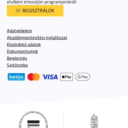
elsőként értesüljön programjainkról!
REGISZTRÁLOK
Adatvédelem
Akadálymentesítési nyilatkozat
Közérdekű adatok
Dokumentumok
Bejelentés
Sajtószoba