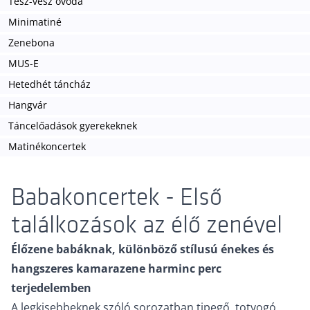
Tesz-vesz óvoda
Minimatiné
Zenebona
MUS-E
Hetedhét táncház
Hangvár
Táncelőadások gyerekeknek
Matinékoncertek
Babakoncertek - Első
találkozások az élő zenével
Élőzene babáknak, különböző stílusú énekes és
hangszeres kamarazene harminc perc
terjedelemben
A legkisebbeknek szóló sorozatban tipegő, totyogó