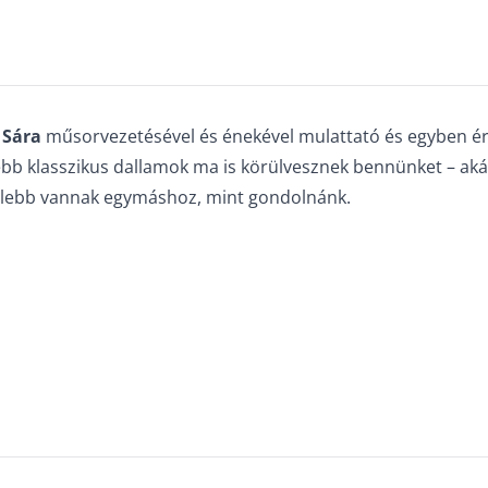
 Sára
műsorvezetésével és énekével mulattató és egyben érdek
ebb klasszikus dallamok ma is körülvesznek bennünket – ak
zelebb vannak egymáshoz, mint gondolnánk.