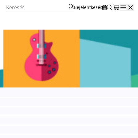
Bejelentkezés
Open