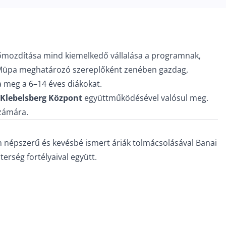
 előmozdítása mind kiemelkedő vállalása a programnak,
 a Müpa meghatározó szereplőként zenében gazdag,
a meg a 6–14 éves diákokat.
Klebelsberg Központ
együttműködésével valósul meg.
számára.
an népszerű és kevésbé ismert áriák tolmácsolásával Banai
erség fortélyaival együtt.