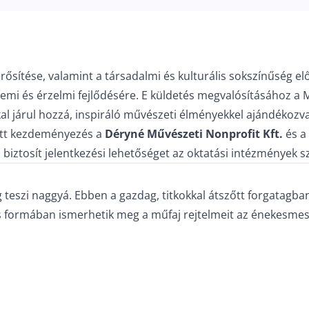
 erősítése, valamint a társadalmi és kulturális sokszínűség
llemi és érzelmi fejlődésére. E küldetés megvalósításához
kkal járul hozzá, inspiráló művészeti élményekkel ajándékozv
ott kezdeményezés a
Déryné Művészeti Nonprofit Kft.
és a
a
biztosít jelentkezési lehetőséget az oktatási intézmények 
g teszi naggyá. Ebben a gazdag, titkokkal átszőtt forgatagb
ékos formában ismerhetik meg a műfaj rejtelmeit az énekesmest