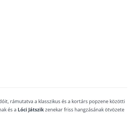
it, rámutatva a klasszikus és a kortárs popzene közötti
nak és a
Lóci Játszik
zenekar friss hangzásának ötvözete