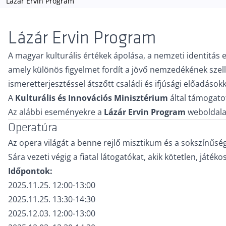
Lázár Ervin Program
Lázár Ervin Program
A magyar kulturális értékek ápolása, a nemzeti identitás
amely különös figyelmet fordít a jövő nemzedékének sze
ismeretterjesztéssel átszőtt családi és ifjúsági előadáso
A
Kulturális és Innovációs Minisztérium
által támogat
Az alábbi eseményekre a
Lázár Ervin Program
weboldal
Operatúra
Az opera világát a benne rejlő misztikum és a sokszínűsé
Sára vezeti végig a fiatal látogatókat, akik kötetlen, ját
Időpontok:
2025.11.25. 12:00-13:00
2025.11.25. 13:30-14:30
2025.12.03. 12:00-13:00