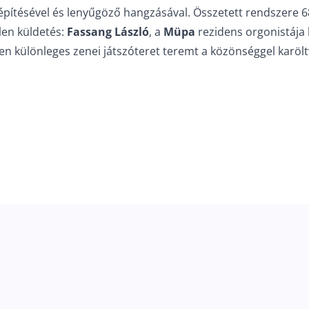
építésével és lenyűgöző hangzásával. Összetett rendszere 68
len küldetés:
Fassang László
, a
Müpa
rezidens orgonistája 
en különleges zenei játszóteret teremt a közönséggel karölt