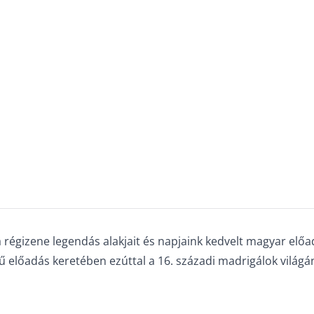
égizene legendás alakjait és napjaink kedvelt magyar előadó
 előadás keretében ezúttal a 16. századi madrigálok világá