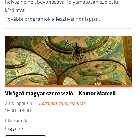
helyszíneinek bevonásával folyamatosan szélesíti
kínálatát.
További programok a fesztivál honlapján.
Virágzó magyar szecesszió – Komor Marcell
2019. április 5.
Irodalom, film, kiállítás
16:00 - 18:00
Előcsarnok
Ingyenes