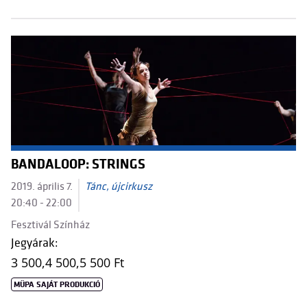
BANDALOOP: STRINGS
2019. április 7.
Tánc, újcirkusz
20:40 - 22:00
Fesztivál Színház
Jegyárak:
3 500,
4 500,
5 500 Ft
MÜPA SAJÁT PRODUKCIÓ