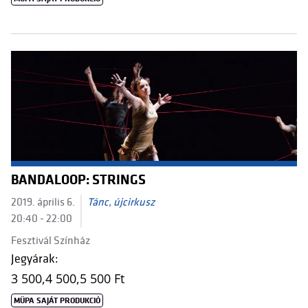
BANDALOOP: STRINGS
2019. április 6.
Tánc, újcirkusz
20:40 - 22:00
Fesztivál Színház
Jegyárak:
3 500,
4 500,
5 500 Ft
MÜPA SAJÁT PRODUKCIÓ