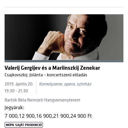
Valerij Gergijev és a Mariinszkij Zenekar
Csajkovszkij: Jolánta – koncertszerű előadás
2019. április 20.
Komolyzene, opera, színház
19:30 - 21:30
Bartók Béla Nemzeti Hangversenyterem
Jegyárak:
7 000,
12 900,
16 900,
21 900,
24 900 Ft
MÜPA SAJÁT PRODUKCIÓ