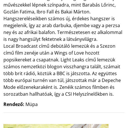
művészekkel lépnek színpadra, mint Barabás Lőrinc,
Gozlán Fatima, Ibro Fall és Bakai Márton.
Hangszereléseikben számos új, érdekes hangszer is
megjelenik, így az arab darbuka, djembe vagy a perzsa
ney és az afrikai balafon. Természetesen ez alkalommal
is nagy hangsúlyt fektetnek a látványvilágra.
Local Broadcast című debütáló lemezük és a Szezon
című film zenéje után a Wings of Love hozott
popsikereket a csapatnak. Light Leaks című lemezük
számos nemzetközi blogon visszhangra talált, számait
több brit rádió, köztük a BBC is játszotta. Az együttes
több európai turnén van túl, játszottak már a Depeche
Mode előzenekaraként is. Zenéik számos filmben és
sorozatban hallhatóak, így a CSI Helyszínelőkben is.
Rendező:
Müpa