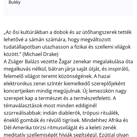
Bukky
„Az ősi kultúrákban a dobok és az ütőhangszerek tették
lehetővé a sámán számára, hogy megváltozott
tudatállapotban utazhasson a fizikai és szellemi világok
között.” (Michael Drake)
A Zságer Balázs vezette Žagar zenekar megalakulása óta
megalkuvás nélkül, bátran járja saját útját, és inspiráló,
felemelő világot teremt közönségének. A hazai
elektronikus zenei színtér kiemelkedő szereplőjeként
koncertjeiken mindig megújulnak. Új lemezükön nagy
szerepet kap a természet és a természetfeletti. A
témaválasztások most minden eddiginél
szürreálisabbak: indián diablerók, trópusi rituálék,
éneklő gombák és révülő tigrisek. Mindehhez Afrika és
Dél-Amerika törzsi ritmusvilágát és a keleti zenék
meditatív szellemiségét hívják segítségül. Ezúttal olyan