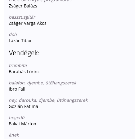
Zságer Balázs
basszusgitár
Zságer Varga Ákos
dob
Lázár Tibor
Vendégek:
trombita
Barabás Lőrinc
balafon, djembe, ütőhangszerek
Ibro Fall
ney, darbuka, djembe, ütőhangszerek
Gozlán Fatima
hegedű
Bakai Márton
ének