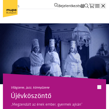
Bejelentkezés
Open
világzene, jazz, könnyűzene
Újévköszöntő
„Megzendült az ének ember, gyermek ajkán”