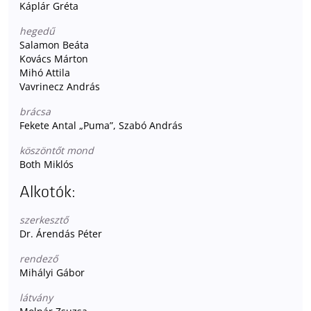
Káplár Gréta
hegedű
Salamon Beáta
Kovács Márton
Mihó Attila
Vavrinecz András
brácsa
Fekete Antal „Puma”, Szabó András
köszöntőt mond
Both Miklós
Alkotók:
szerkesztő
Dr. Árendás Péter
rendező
Mihályi Gábor
látvány