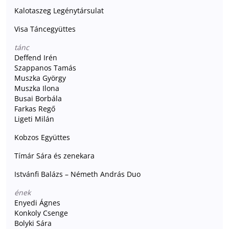
Kalotaszeg Legénytársulat
Visa Táncegyüttes
tánc
Deffend Irén
Szappanos Tamás
Muszka György
Muszka Ilona
Busai Borbála
Farkas Regő
Ligeti Milán
Kobzos Együttes
Tímár Sára és zenekara
Istvánfi Balázs – Németh András Duo
ének
Enyedi Ágnes
Konkoly Csenge
Bolyki Sára