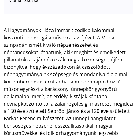
Molnár Zsuzsa
A Hagyományok Háza immár tizedik alkalommal
köszönti ünnepi gálaműsorral az újévet. A Müpa
színpadán ismét kiváló népzenészeket és
néptáncosokat láthatunk, akik meghitt és emelkedett
pillanatokkal ajándékozzák meg a közönséget, újfent
bizonyítva, hogy évszázadokon át csiszolódott
néphagyományaink szépsége és mondanivalója a mai
kor emberének is erőt adhat a mindennapokhoz. A
műsor egyrészt a karácsonyi ünnepkör gyönyörű
dallamaiból merít, az erdélyi kistájak kántáitól,
névnapköszöntőitől a zalai regölésig, másrészt megidézi
a 150 éve született Seprődi János és a 120 éve született
Farkas Ferenc művészetét. Az ünnepi hangulatot
bensőséges népzenei összeállításokkal, magyar
kórusművekkel és folklórhagyományunk legszebb