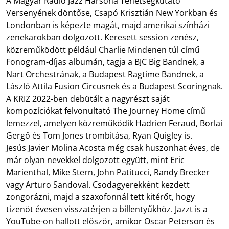
A Magyar Rádió Jazz Harsona Tehetségkutató
Versenyének döntőse, Csapó Krisztián New Yorkban és
Londonban is képezte magát, majd amerikai színházi
zenekarokban dolgozott. Keresett session zenész,
közreműködött például Charlie Mindenen túl című
Fonogram-díjas albumán, tagja a BJC Big Bandnek, a
Nart Orchestrának, a Budapest Ragtime Bandnek, a
László Attila Fusion Circusnek és a Budapest Scoringnak.
A KRIZ 2022-ben debütált a nagyrészt saját
kompozíciókat felvonultató The Journey Home című
lemezzel, amelyen közreműködik Hadrien Feraud, Borlai
Gergő és Tom Jones trombitása, Ryan Quigley is.
Jesús Javier Molina Acosta még csak huszonhat éves, de
már olyan nevekkel dolgozott együtt, mint Eric
Marienthal, Mike Stern, John Patitucci, Randy Brecker
vagy Arturo Sandoval. Csodagyerekként kezdett
zongorázni, majd a szaxofonnál tett kitérőt, hogy
tizenöt évesen visszatérjen a billentyűkhöz. Jazzt is a
YouTube-on hallott először, amikor Oscar Peterson és