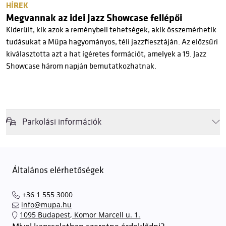
HÍREK
Megvannak az idei Jazz Showcase fellépői
Kiderült, kik azok a reménybeli tehetségek, akik összemérhetik
tudásukat a Müpa hagyományos, téli jazzfiesztáján. Az előzsűri
kiválasztotta azt a hat ígéretes formációt, amelyek a 19. Jazz
Showcase három napján bemutatkozhatnak.
Parkolási információk
Felhívjuk látogatóink figyelmét, hogy abban az esetben, amikor a
Müpa mélygarázsa és kültéri parkolója teljes kapacitással működik,
érkezéskor megnövekedett várakozási idővel érdemes kalkulálni. Ezt
Általános elérhetőségek
elkerülendő,
azt javasoljuk kedves közönségünknek, induljanak
el hozzánk időben, hogy
gyorsan és zökkenőmentesen
+36 1 555 3000
találhassák meg a legideálisabb parkolóhelyet és
kényelmesen
info@mupa.hu
érkezhessenek meg előadásainkra
. A Müpa mélygarázsában a
1095 Budapest, Komor Marcell u. 1.
sorompókat rendszámfelismerő automatika nyitja.
A parkolás