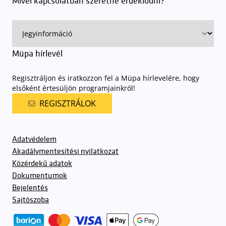
Mivel kapcsolatban szeretne érdeklődni?
ingyenes azon vendégeink számára, akik egy aznapi fizetős
előadásra belépőjeggyel rendelkeznek
. A Müpa parkolási
rendjének részletes leírása
elérhető itt
.
Müpa hírlevél
Regisztráljon és iratkozzon fel a Müpa hírlevelére, hogy
elsőként értesüljön programjainkról!
REGISZTRÁLOK
Adatvédelem
Akadálymentesítési nyilatkozat
Közérdekű adatok
Dokumentumok
Bejelentés
Sajtószoba