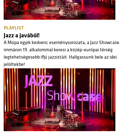
PLAYLIST
Jazz a javából!
A Müpa egyik kedvenc eseménysorozata, a Jazz Showcase
immáron 19. alkalommal keresi a közép-európai térség
legtehetségesebb ifjú jazzistáit. Hallgassunk bele az idei
jelöltekbe!