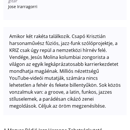
gitár
Jose Irarragorri
Amikor két rakéta találkozik. Csapó Krisztián
harsonaművész fúziós, jazz-funk szólóprojektje, a
KRIZ csak úgy repül a nemzetközi hírnév felé.
Vendége, Jesús Molina kolumbiai zongorista a
világon az egyik legkáprázatosabb karrierkezdetet
mondhatja magáénak. Milliós nézettségű
YouTube-videói mutatják, számára nincs
lehetetlen a fehér és fekete billentyűkön. Sok közös
vonzalmuk van: a groove, a latin, funkos, jazzes
stíluselemek, a parádésan cikázó zenei
megoldások. Céljuk az öröm megzenésítése.