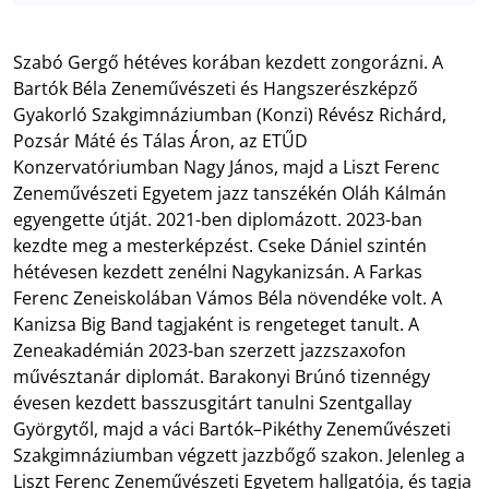
Szabó Gergő hétéves korában kezdett zongorázni. A
Bartók Béla Zeneművészeti és Hangszerészképző
Gyakorló Szakgimnáziumban (Konzi) Révész Richárd,
Pozsár Máté és Tálas Áron, az ETŰD
Konzervatóriumban Nagy János, majd a Liszt Ferenc
Zeneművészeti Egyetem jazz tanszékén Oláh Kálmán
egyengette útját. 2021-ben diplomázott. 2023-ban
kezdte meg a mesterképzést. Cseke Dániel szintén
hétévesen kezdett zenélni Nagykanizsán. A Farkas
Ferenc Zeneiskolában Vámos Béla növendéke volt. A
Kanizsa Big Band tagjaként is rengeteget tanult. A
Zeneakadémián 2023-ban szerzett jazzszaxofon
művésztanár diplomát. Barakonyi Brúnó tizennégy
évesen kezdett basszusgitárt tanulni Szentgallay
Györgytől, majd a váci Bartók–Pikéthy Zeneművészeti
Szakgimnáziumban végzett jazzbőgő szakon. Jelenleg a
Liszt Ferenc Zeneművészeti Egyetem hallgatója, és tagja