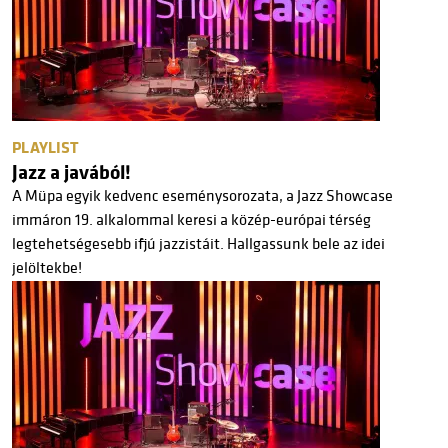
PLAYLIST
Jazz a javából!
A Müpa egyik kedvenc eseménysorozata, a Jazz Showcase
immáron 19. alkalommal keresi a közép-európai térség
legtehetségesebb ifjú jazzistáit. Hallgassunk bele az idei
jelöltekbe!