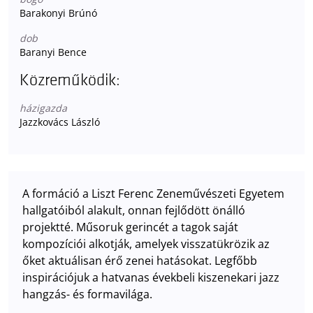
Barakonyi Brúnó
dob
Baranyi Bence
Közreműködik:
házigazda
Jazzkovács László
A formáció a Liszt Ferenc Zeneművészeti Egyetem
hallgatóiból alakult, onnan fejlődött önálló
projektté. Műsoruk gerincét a tagok saját
kompozíciói alkotják, amelyek visszatükrözik az
őket aktuálisan érő zenei hatásokat. Legfőbb
inspirációjuk a hatvanas évekbeli kiszenekari jazz
hangzás- és formavilága.