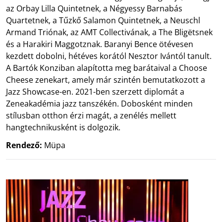
az Orbay Lilla Quintetnek, a Négyessy Barnabás
Quartetnek, a Tűzkő Salamon Quintetnek, a Neuschl
Armand Triónak, az AMT Collectivának, a The Bligëtsnek
és a Harakiri Maggotznak. Baranyi Bence ötévesen
kezdett dobolni, hétéves korától Nesztor Ivántól tanult.
A Bartók Konziban alapította meg barátaival a Choose
Cheese zenekart, amely már szintén bemutatkozott a
Jazz Showcase-en. 2021-ben szerzett diplomát a
Zeneakadémia jazz tanszékén. Dobosként minden
stílusban otthon érzi magát, a zenélés mellett
hangtechnikusként is dolgozik.
Rendező:
Müpa