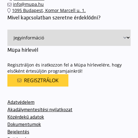
találhassák meg a legideálisabb parkolóhelyet és
kényelmesen
info@mupa.hu
érkezhessenek meg előadásainkra
. A Müpa mélygarázsában a
1095 Budapest, Komor Marcell u. 1.
sorompókat rendszámfelismerő automatika nyitja.
A parkolás
Mivel kapcsolatban szeretne érdeklődni?
ingyenes azon vendégeink számára, akik egy aznapi fizetős
előadásra belépőjeggyel rendelkeznek
. A Müpa parkolási
rendjének részletes leírása
elérhető itt
.
Müpa hírlevél
Regisztráljon és iratkozzon fel a Müpa hírlevelére, hogy
elsőként értesüljön programjainkról!
REGISZTRÁLOK
Adatvédelem
Akadálymentesítési nyilatkozat
Közérdekű adatok
Dokumentumok
Bejelentés