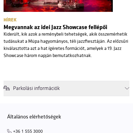
HÍREK
Megvannak az idei Jazz Showcase fellépői
Kiderült, kik azok a reménybeli tehetségek, akik összemérhetik
tudásukat a Müpa hagyományos, téli jazzfiesztáján. Az előzsűri
kiválasztotta azt a hat ígéretes formációt, amelyek a 19. Jazz
Showcase három napján bemutatkozhatnak.
Parkolási információk
Felhívjuk látogatóink figyelmét, hogy abban az esetben, amikor a
Müpa mélygarázsa és kültéri parkolója teljes kapacitással működik,
érkezéskor megnövekedett várakozási idővel érdemes kalkulálni. Ezt
Általános elérhetőségek
elkerülendő,
azt javasoljuk kedves közönségünknek, induljanak
el hozzánk időben, hogy
gyorsan és zökkenőmentesen
+36 1 555 3000