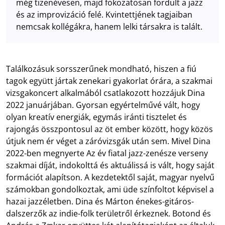
még tizenévesen, majd fokozatosan fordult a jazz
és az improvizáció felé. Kvintettjének tagjaiban
nemcsak kollégákra, hanem lelki társakra is talált.
Találkozásuk sorsszerűnek mondható, hiszen a fiú
tagok együtt jártak zenekari gyakorlat órára, a szakmai
vizsgakoncert alkalmából csatlakozott hozzájuk Dina
2022 januárjában. Gyorsan egyértelművé vált, hogy
olyan kreatív energiák, egymás iránti tisztelet és
rajongás összpontosul az öt ember között, hogy közös
útjuk nem ér véget a záróvizsgák után sem. Mivel Dina
2022-ben megnyerte Az év fiatal jazz-zenésze verseny
szakmai díját, indokolttá és aktuálissá is vált, hogy saját
formációt alapítson. A kezdetektől saját, magyar nyelvű
számokban gondolkoztak, ami üde színfoltot képvisel a
hazai jazzéletben. Dina és Márton énekes-gitáros-
dalszerzők az indie-folk területről érkeznek. Botond és