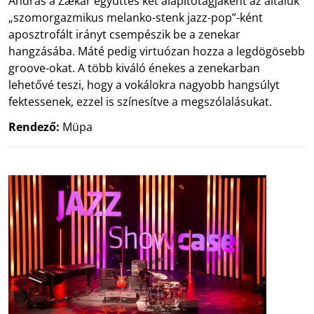
András a Zækar együttes két alapítótagjaként az általuk
„szomorgazmikus melanko-stenk jazz-pop”-ként
aposztrofált irányt csempészik be a zenekar
hangzásába. Máté pedig virtuózan hozza a legdögösebb
groove-okat. A több kiváló énekes a zenekarban
lehetővé teszi, hogy a vokálokra nagyobb hangsúlyt
fektessenek, ezzel is színesítve a megszólalásukat.
Rendező:
Müpa