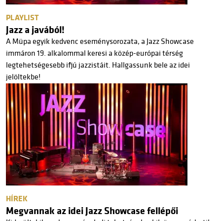
PLAYLIST
Jazz a javából!
A Müpa egyik kedvenc eseménysorozata, a Jazz Showcase
immáron 19. alkalommal keresi a közép-európai térség
legtehetségesebb ifjú jazzistáit. Hallgassunk bele az idei
jelöltekbe!
HÍREK
Megvannak az idei Jazz Showcase fellépői