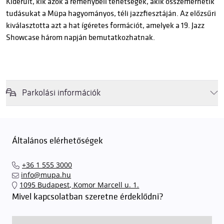
Kiderült, kik azok a reménybeli tehetségek, akik összemérhetik
tudásukat a Müpa hagyományos, téli jazzfiesztáján. Az előzsűri
kiválasztotta azt a hat ígéretes formációt, amelyek a 19. Jazz
Showcase három napján bemutatkozhatnak.
Parkolási információk
Felhívjuk látogatóink figyelmét, hogy abban az esetben, amikor a
Müpa mélygarázsa és kültéri parkolója teljes kapacitással működik,
érkezéskor megnövekedett várakozási idővel érdemes kalkulálni. Ezt
Általános elérhetőségek
elkerülendő,
azt javasoljuk kedves közönségünknek, induljanak
el hozzánk időben, hogy
gyorsan és zökkenőmentesen
+36 1 555 3000
találhassák meg a legideálisabb parkolóhelyet és
kényelmesen
info@mupa.hu
érkezhessenek meg előadásainkra
. A Müpa mélygarázsában a
1095 Budapest, Komor Marcell u. 1.
sorompókat rendszámfelismerő automatika nyitja.
A parkolás
Mivel kapcsolatban szeretne érdeklődni?
ingyenes azon vendégeink számára, akik egy aznapi fizetős
előadásra belépőjeggyel rendelkeznek
. A Müpa parkolási
rendjének részletes leírása
elérhető itt
.