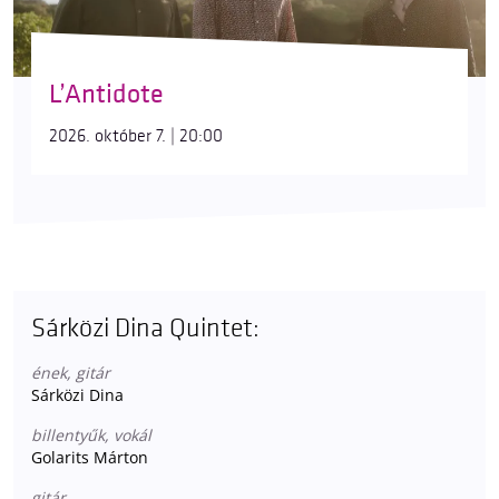
L’Antidote
2026. október 7. | 20:00
Sárközi Dina Quintet:
ének, gitár
Sárközi Dina
billentyűk, vokál
Golarits Márton
gitár