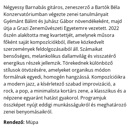
Négyessy Barnabás gitáros, zeneszerző a Bartók Béla
Konzervatóriumban végezte zenei tanulmányait
Gyémánt Bálint és Juhász Gábor növendékeként, majd
útja a Grazi Zeneművészeti Egyetemre vezetett. 2022
őszén alakította meg kvartettjét, amelynek műsora
főként saját kompozíciókból, illetve közkedvelt
szerzemények feldolgozásaiból áll. Számaikat
bensőséges, melankolikus dallamvilág és visszatérő
energikus részek jellemzik. Törekednek különböző
stílusok ötvözésére, amelyeket organikus módon
formálnak egyedi, homogén hangzássá. Kompozícióikra
a modern jazz, a kísérletező szabad improvizáció, a
rock, a pop, a minimalista kortárs zene, a klasszikus és a
népzene egyaránt hatást gyakorol. Programjuk
összképet nyújt eddigi munkásságukról és meghatározó
zenei benyomásaikról.
Rendező:
Müpa