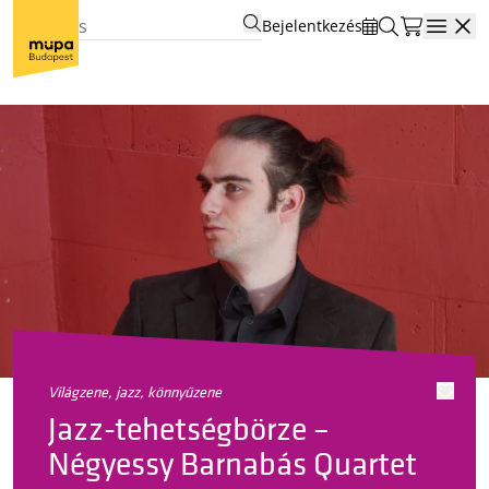
Bejelentkezés
Open
világzene, jazz, könnyűzene
Jazz-tehetségbörze –
Négyessy Barnabás Quartet