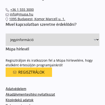
elkerülendő,
azt javasoljuk kedves közönségünknek, induljanak
el hozzánk időben, hogy
gyorsan és zökkenőmentesen
+36 1 555 3000
találhassák meg a legideálisabb parkolóhelyet és
kényelmesen
info@mupa.hu
érkezhessenek meg előadásainkra
. A Müpa mélygarázsában a
1095 Budapest, Komor Marcell u. 1.
sorompókat rendszámfelismerő automatika nyitja.
A parkolás
Mivel kapcsolatban szeretne érdeklődni?
ingyenes azon vendégeink számára, akik egy aznapi fizetős
előadásra belépőjeggyel rendelkeznek
. A Müpa parkolási
rendjének részletes leírása
elérhető itt
.
Müpa hírlevél
Regisztráljon és iratkozzon fel a Müpa hírlevelére, hogy
elsőként értesüljön programjainkról!
REGISZTRÁLOK
Adatvédelem
Akadálymentesítési nyilatkozat
Közérdekű adatok