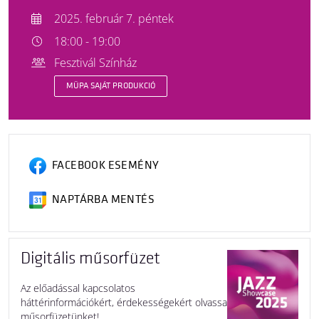
2025. február 7. péntek
18:00 - 19:00
Fesztivál Színház
MÜPA SAJÁT PRODUKCIÓ
FACEBOOK ESEMÉNY
NAPTÁRBA MENTÉS
Digitális műsorfüzet
Az előadással kapcsolatos
háttérinformációkért, érdekességekért olvassa
műsorfüzetünket!