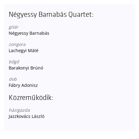
Négyessy Barnabás Quartet:
gitár
Négyessy Barnabás
zongora
Lachegyi Máté
bőgő
Barakonyi Brúnó
dob
Fábry Adonisz
Közreműködik:
házigazda
Jazzkovács László