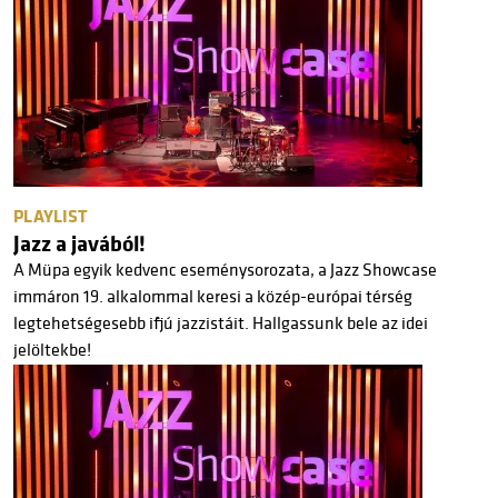
PLAYLIST
Jazz a javából!
A Müpa egyik kedvenc eseménysorozata, a Jazz Showcase
immáron 19. alkalommal keresi a közép-európai térség
legtehetségesebb ifjú jazzistáit. Hallgassunk bele az idei
jelöltekbe!