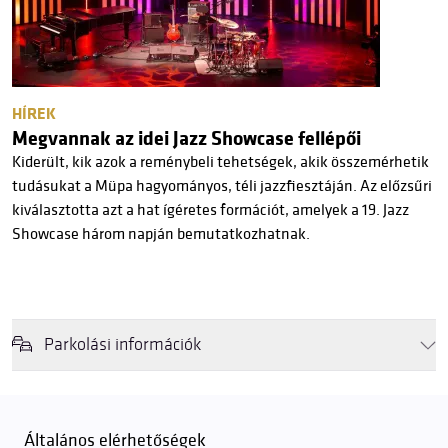
HÍREK
Megvannak az idei Jazz Showcase fellépői
Kiderült, kik azok a reménybeli tehetségek, akik összemérhetik
tudásukat a Müpa hagyományos, téli jazzfiesztáján. Az előzsűri
kiválasztotta azt a hat ígéretes formációt, amelyek a 19. Jazz
Showcase három napján bemutatkozhatnak.
Parkolási információk
Felhívjuk látogatóink figyelmét, hogy abban az esetben, amikor a
Müpa mélygarázsa és kültéri parkolója teljes kapacitással működik,
érkezéskor megnövekedett várakozási idővel érdemes kalkulálni. Ezt
Általános elérhetőségek