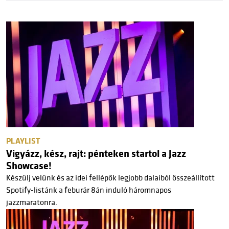
PLAYLIST
Vigyázz, kész, rajt: pénteken startol a Jazz
Showcase!
Készülj velünk és az idei fellépők legjobb dalaiból összeállított
Spotify-listánk a feburár 8án induló háromnapos
jazzmaratonra.