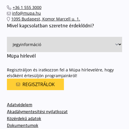
el hozzánk időben, hogy
gyorsan és zökkenőmentesen
+36 1 555 3000
találhassák meg a legideálisabb parkolóhelyet és
kényelmesen
info@mupa.hu
érkezhessenek meg előadásainkra
. A Müpa mélygarázsában a
1095 Budapest, Komor Marcell u. 1.
sorompókat rendszámfelismerő automatika nyitja.
A parkolás
Mivel kapcsolatban szeretne érdeklődni?
ingyenes azon vendégeink számára, akik egy aznapi fizetős
előadásra belépőjeggyel rendelkeznek
. A Müpa parkolási
rendjének részletes leírása
elérhető itt
.
Müpa hírlevél
Regisztráljon és iratkozzon fel a Müpa hírlevelére, hogy
elsőként értesüljön programjainkról!
REGISZTRÁLOK
Adatvédelem
Akadálymentesítési nyilatkozat
Közérdekű adatok
Dokumentumok