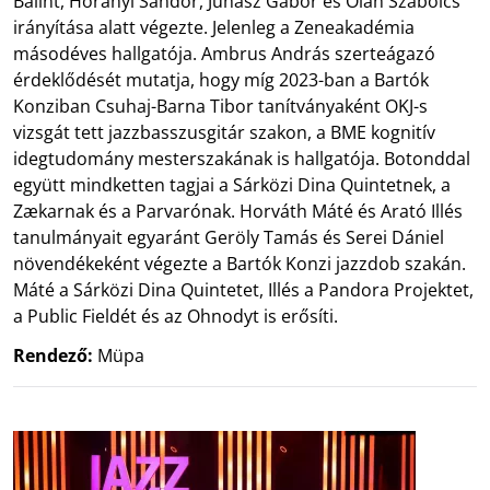
Bálint, Horányi Sándor, Juhász Gábor és Oláh Szabolcs
irányítása alatt végezte. Jelenleg a Zeneakadémia
másodéves hallgatója. Ambrus András szerteágazó
érdeklődését mutatja, hogy míg 2023-ban a Bartók
Konziban Csuhaj-Barna Tibor tanítványaként OKJ-s
vizsgát tett jazzbasszusgitár szakon, a BME kognitív
idegtudomány mesterszakának is hallgatója. Botonddal
együtt mindketten tagjai a Sárközi Dina Quintetnek, a
Zækarnak és a Parvarónak. Horváth Máté és Arató Illés
tanulmányait egyaránt Geröly Tamás és Serei Dániel
növendékeként végezte a Bartók Konzi jazzdob szakán.
Máté a Sárközi Dina Quintetet, Illés a Pandora Projektet,
a Public Fieldét és az Ohnodyt is erősíti.
Rendező:
Müpa