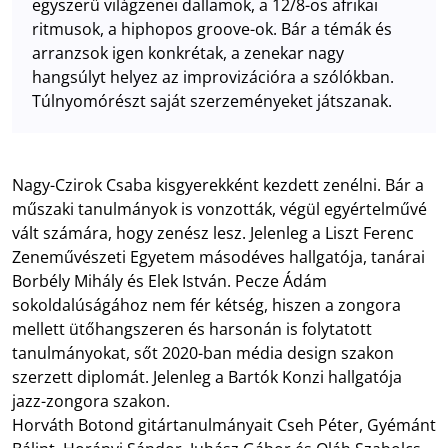
egyszerű világzenei dallamok, a 12/8-os afrikai
ritmusok, a hiphopos groove-ok. Bár a témák és
arranzsok igen konkrétak, a zenekar nagy
hangsúlyt helyez az improvizációra a szólókban.
Túlnyomórészt saját szerzeményeket játszanak.
Nagy-Czirok Csaba kisgyerekként kezdett zenélni. Bár a
műszaki tanulmányok is vonzották, végül egyértelművé
vált számára, hogy zenész lesz. Jelenleg a Liszt Ferenc
Zeneművészeti Egyetem másodéves hallgatója, tanárai
Borbély Mihály és Elek István. Pecze Ádám
sokoldalúságához nem fér kétség, hiszen a zongora
mellett ütőhangszeren és harsonán is folytatott
tanulmányokat, sőt 2020-ban média design szakon
szerzett diplomát. Jelenleg a Bartók Konzi hallgatója
jazz-zongora szakon.
Horváth Botond gitártanulmányait Cseh Péter, Gyémánt