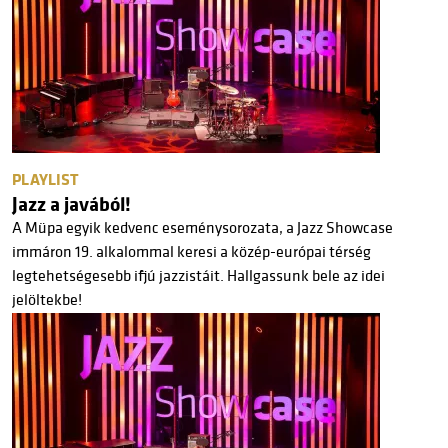
PLAYLIST
Jazz a javából!
A Müpa egyik kedvenc eseménysorozata, a Jazz Showcase
immáron 19. alkalommal keresi a közép-európai térség
legtehetségesebb ifjú jazzistáit. Hallgassunk bele az idei
jelöltekbe!