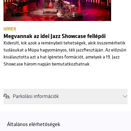
HÍREK
Megvannak az idei Jazz Showcase fellépői
Kiderült, kik azok a reménybeli tehetségek, akik összemérhetik
tudásukat a Müpa hagyományos, téli jazzfiesztáján. Az előzsűri
kiválasztotta azt a hat ígéretes formációt, amelyek a 19. Jazz
Showcase három napján bemutatkozhatnak.
Parkolási információk
Felhívjuk látogatóink figyelmét, hogy abban az esetben, amikor a
Müpa mélygarázsa és kültéri parkolója teljes kapacitással működik,
érkezéskor megnövekedett várakozási idővel érdemes kalkulálni. Ezt
Általános elérhetőségek
elkerülendő,
azt javasoljuk kedves közönségünknek, induljanak