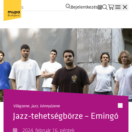
Bejelentkezés
Open
világzene, jazz, könnyűzene
Jazz-tehetségbörze – Emingó
2024. február 16. péntek