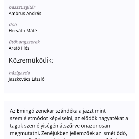
basszusgitár
Ambrus András
dob
Horváth Máté
ütőhangszerek
Arató Illés
Közreműködik:
házigazda
Jazzkovács László
Az Emingó zenekar szándéka a jazzt mint
szemléletmódot képviselni, az elődök hagyatékát a
tagok személyiségén átszűrve önazonosan
megmutatni. Zenéjükben jellemzőek az ismétlődő,