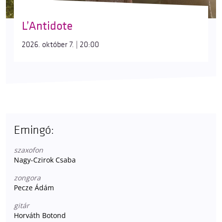
L’Antidote
2026. október 7. | 20:00
Emingó:
szaxofon
Nagy-Czirok Csaba
zongora
Pecze Ádám
gitár
Horváth Botond