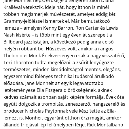
Jane Monheit népszerűsége a tengerentúlon Diana
Kralléval vetekszik, ideje hát, hogy itthon is minél
többen megismerjék művészetét, amelyet eddig két
Grammy-jelöléssel ismertek el. Már bemutatkozó
lemeze – amelyen Kenny Barron, Ron Carter és Lewis
Nash kísérte – is több mint egy éven át szerepelt a
Billboard jazzlistáján, a következő pedig annak első
helyén robbant be. Húszéves volt, amikor a rangos
Thelonious Monk Énekversenyen csak a nagy visszatérő,
Teri Thornton tudta megelőzni: a zsűrit lenyűgözte
természetes, minden kimódoltságtól mentes, elegáns,
egyszersmind fölényes technikai tudásról árulkodó
előadása. Jane Monheit az egyik legavatottabb
letéteményese Ella Fitzgerald örökségének, akinek
kedves számait azonban saját képére formálja. Évek óta
együtt dolgozik a trombitás, zeneszerző, hangszerelő és
producer Nicholas Paytonnal: vele készítette az Ella-
lemezt is. Monheit egyaránt otthon érzi magát, amikor
állandó triójával lép fel (melyben férje, Rick Montalbano