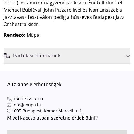
dobol), és amikor nagyzenekar kíséri. Énekelt duettet
Michael Bubléval, John Pizzarellivel és Ivan Linsszel; a
Jazztavasz fesztiválon pedig a húszéves Budapest Jazz
Orchestra kíséri.
Rendező:
Müpa
Parkolási információk
Felhívjuk látogatóink figyelmét, hogy abban az esetben, amikor a
Müpa mélygarázsa és kültéri parkolója teljes kapacitással működik,
érkezéskor megnövekedett várakozási idővel érdemes kalkulálni. Ezt
Általános elérhetőségek
elkerülendő,
azt javasoljuk kedves közönségünknek, induljanak
el hozzánk időben, hogy
gyorsan és zökkenőmentesen
+36 1 555 3000
találhassák meg a legideálisabb parkolóhelyet és
kényelmesen
info@mupa.hu
érkezhessenek meg előadásainkra
. A Müpa mélygarázsában a
1095 Budapest, Komor Marcell u. 1.
sorompókat rendszámfelismerő automatika nyitja.
A parkolás
Mivel kapcsolatban szeretne érdeklődni?
ingyenes azon vendégeink számára, akik egy aznapi fizetős
előadásra belépőjeggyel rendelkeznek
. A Müpa parkolási
rendjének részletes leírása
elérhető itt
.