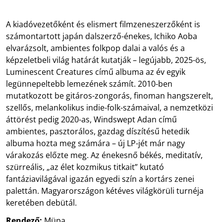
A kiadóvezetőként és elismert filmzeneszerzőként is
számontartott japán dalszerző-énekes, Ichiko Aoba
elvarázsolt, ambientes folkpop dalai a valós és a
képzeletbeli világ határát kutatják – legújabb, 2025-ös,
Luminescent Creatures című albuma az év egyik
legünnepeltebb lemezének számít. 2010-ben
mutatkozott be gitáros-zongorás, finoman hangszerelt,
szellős, melankolikus indie-folk-számaival, a nemzetközi
áttörést pedig 2020-as, Windswept Adan című
ambientes, pasztorálos, gazdag díszítésű hetedik
albuma hozta meg számára – új LP-jét már nagy
várakozás előzte meg. Az énekesnő békés, meditatív,
szürreális, „az élet kozmikus titkait” kutató
fantáziavilágával igazán egyedi szín a kortárs zenei
palettán. Magyarországon kétéves világkörüli turnéja
keretében debütál.
Rendező:
Müpa