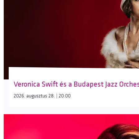
Veronica Swift és a Budapest Jazz Orche
2026. augusztus 28. | 20:00