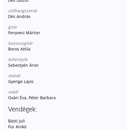
Dés László
ütőhangszerek
Dés András
gitár
Fenyvesi Márton
basszusgitár
Boros Attila
billentyűk
Sebestyén Áron
dobok
Gyenge Lajos
vokál
Ovári Éva, Péter Barbara
Vendégek:
Básti Juli
Für Anikó