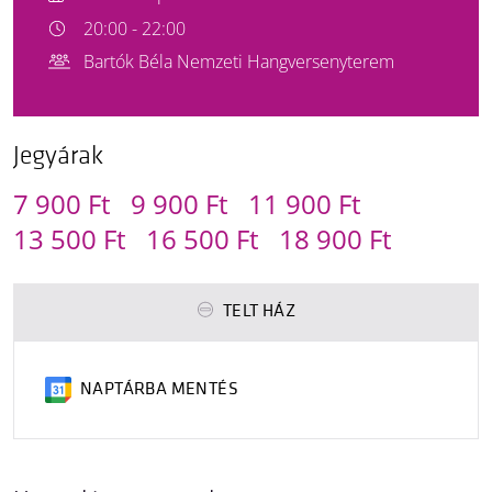
20:00 - 22:00
Bartók Béla Nemzeti Hangversenyterem
Jegyárak
7 900 Ft
9 900 Ft
11 900 Ft
13 500 Ft
16 500 Ft
18 900 Ft
TELT HÁZ
NAPTÁRBA MENTÉS