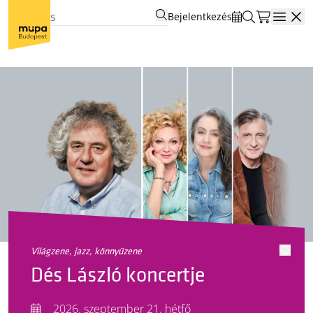
Bejelentkezés
Open
világzene, jazz, könnyűzene
Dés László koncertje
2026. szeptember 21. hétfő