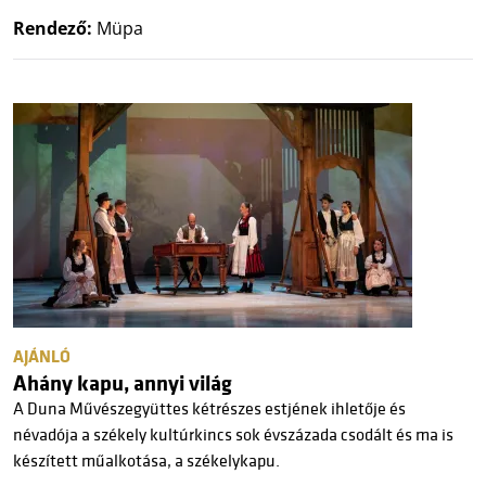
Rendező:
Müpa
AJÁNLÓ
Ahány kapu, annyi világ
A Duna Művészegyüttes kétrészes estjének ihletője és
névadója a székely kultúrkincs sok évszázada csodált és ma is
készített műalkotása, a székelykapu.