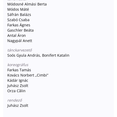
Módosné Almási Berta
Módos Máté
Sáfrán Balázs
Szabó Csaba
Farkas Ágnes
Gaschler Beáta
Antal Áron
Nagypál Anett
tánckarvezető
Soós Gyula András, Bonifert Katalin
koreográfus
Farkas Tamás
Kovács Norbert „Cimbi”
Kádár Ignác
Juhász Zsolt
Orza Cãlin
rendező
Juhász Zsolt