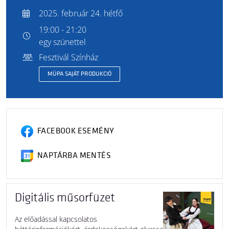
2025. február 24. hétfő
19:00 - 21:20
egy szünettel
Fesztivál Színház
MÜPA SAJÁT PRODUKCIÓ
FACEBOOK ESEMÉNY
NAPTÁRBA MENTÉS
Digitális műsorfüzet
Az előadással kapcsolatos