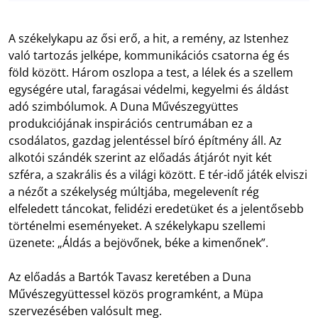
A székelykapu az ősi erő, a hit, a remény, az Istenhez
való tartozás jelképe, kommunikációs csatorna ég és
föld között. Három oszlopa a test, a lélek és a szellem
egységére utal, faragásai védelmi, kegyelmi és áldást
adó szimbólumok. A Duna Művészegyüttes
produkciójának inspirációs centrumában ez a
csodálatos, gazdag jelentéssel bíró építmény áll. Az
alkotói szándék szerint az előadás átjárót nyit két
szféra, a szakrális és a világi között. E tér-idő játék elviszi
a nézőt a székelység múltjába, megelevenít rég
elfeledett táncokat, felidézi eredetüket és a jelentősebb
történelmi eseményeket. A székelykapu szellemi
üzenete: „Áldás a bejövőnek, béke a kimenőnek”.
Az előadás a Bartók Tavasz keretében a Duna
Művészegyüttessel közös programként, a Müpa
szervezésében valósult meg.