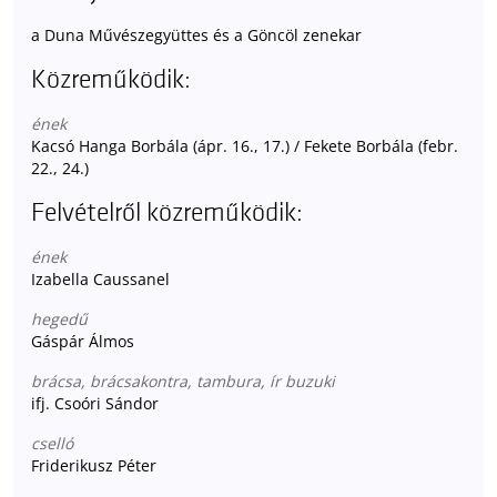
a Duna Művészegyüttes és a Göncöl zenekar
Közreműködik:
ének
Kacsó Hanga Borbála (ápr. 16., 17.) / Fekete Borbála (febr.
22., 24.)
Felvételről közreműködik:
ének
Izabella Caussanel
hegedű
Gáspár Álmos
brácsa, brácsakontra, tambura, ír buzuki
ifj. Csoóri Sándor
cselló
Friderikusz Péter