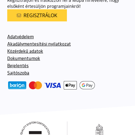
Regisztráljon és iratkozzon fel a Müpa hírlevelére, hogy
elsőként értesüljön programjainkról!
REGISZTRÁLOK
Adatvédelem
Akadálymentesítési nyilatkozat
Közérdekű adatok
Dokumentumok
Bejelentés
Sajtószoba