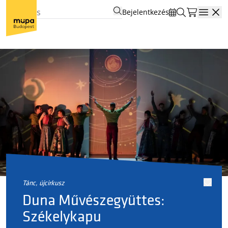
Bejelentkezés
Open
tánc, újcirkusz
Duna Művészegyüttes:
Székelykapu