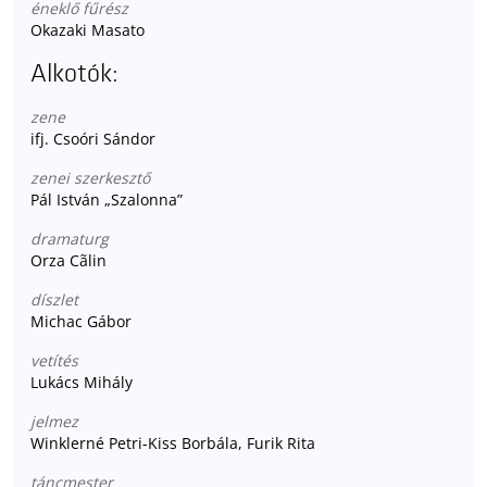
éneklő fűrész
Okazaki Masato
Alkotók:
zene
ifj. Csoóri Sándor
zenei szerkesztő
Pál István „Szalonna”
dramaturg
Orza Cãlin
díszlet
Michac Gábor
vetítés
Lukács Mihály
jelmez
Winklerné Petri-Kiss Borbála, Furik Rita
táncmester