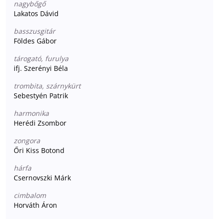
nagybőgő
Lakatos Dávid
basszusgitár
Földes Gábor
tárogató, furulya
ifj. Szerényi Béla
trombita, szárnykürt
Sebestyén Patrik
harmonika
Herédi Zsombor
zongora
Őri Kiss Botond
hárfa
Csernovszki Márk
cimbalom
Horváth Áron