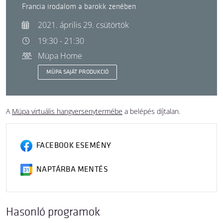
Francia irodalom a barokk zenében
2021. április 29. csütörtök
19:30 - 21:30
Müpa Home
MÜPA SAJÁT PRODUKCIÓ
A
Müpa virtuális hangversenytermébe
a belépés díjtalan.
FACEBOOK ESEMÉNY
NAPTÁRBA MENTÉS
Hasonló programok