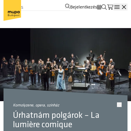
Bejelentkezés
Open
komolyzene, opera, színház
Úrhatnám polgárok – La
lumière comique