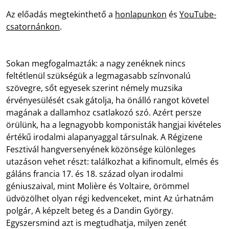
Az előadás megtekinthető a
honlapunkon
és
YouTube-
csatornánkon
.
Sokan megfogalmazták: a nagy zenéknek nincs
feltétlenül szükségük a legmagasabb színvonalú
szövegre, sőt egyesek szerint némely muzsika
érvényesülését csak gátolja, ha önálló rangot követel
magának a dallamhoz csatlakozó szó. Azért persze
örülünk, ha a legnagyobb komponisták hangjai kivételes
értékű irodalmi alapanyaggal társulnak. A Régizene
Fesztivál hangversenyének közönsége különleges
utazáson vehet részt: találkozhat a kifinomult, elmés és
gáláns francia 17. és 18. század olyan irodalmi
géniuszaival, mint Molière és Voltaire, örömmel
üdvözölhet olyan régi kedvenceket, mint Az úrhatnám
polgár, A képzelt beteg és a Dandin György.
Egyszersmind azt is megtudhatja, milyen zenét