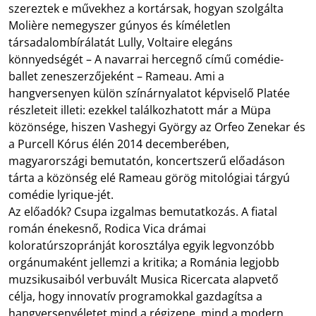
szereztek e művekhez a kortársak, hogyan szolgálta
Molière nemegyszer gúnyos és kíméletlen
társadalombírálatát Lully, Voltaire elegáns
könnyedségét – A navarrai hercegnő című comédie-
ballet zeneszerzőjeként – Rameau. Ami a
hangversenyen külön színárnyalatot képviselő Platée
részleteit illeti: ezekkel találkozhatott már a Müpa
közönsége, hiszen Vashegyi György az Orfeo Zenekar és
a Purcell Kórus élén 2014 decemberében,
magyarországi bemutatón, koncertszerű előadáson
tárta a közönség elé Rameau görög mitológiai tárgyú
comédie lyrique-jét.
Az előadók? Csupa izgalmas bemutatkozás. A fiatal
román énekesnő, Rodica Vica drámai
koloratúrszopránját korosztálya egyik legvonzóbb
orgánumaként jellemzi a kritika; a Románia legjobb
muzsikusaiból verbuvált Musica Ricercata alapvető
célja, hogy innovatív programokkal gazdagítsa a
hangversenyéletet mind a régizene, mind a modern