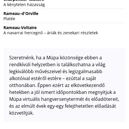
A kénytelen házasság
Rameau–d'Orville
Platée
Rameau-Voltaire
A navarrai hercegnő – áriák és zenekari részletek
Szeretnénk, ha a Müpa közönsége ebben a
rendkívüli helyzetben is találkozhatna a világ
legkiválóbb művészeivel és legizgalmasabb
alkotóival estéről estére – ezúttal a saját
otthonában. Éppen ezért az elkövetkezendő
hetekben a jól ismert időpontokban megnyitjuk a
Müpa virtuális hangversenytermét és előadótereit,
és az elmúlt évek egy-egy felejthetetlen előadását
közvetítjük.