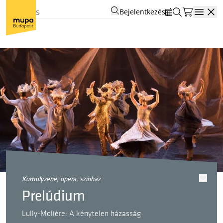
Bejelentkezés
Open
komolyzene, opera, színház
Prelúdium
Lully-Molière: A kénytelen házasság