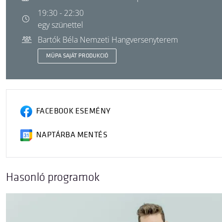
19:30 - 22:30
egy szünettel
Bartók Béla Nemzeti Hangversenyterem
MÜPA SAJÁT PRODUKCIÓ
FACEBOOK ESEMÉNY
NAPTÁRBA MENTÉS
Hasonló programok