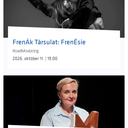
FrenÁk Társulat: FrenÉsie
RoadMovi(e)ng
2026. október 11. | 19:00