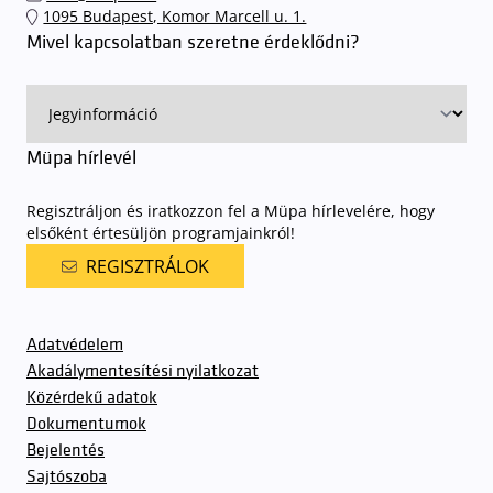
érkezhessenek meg előadásainkra
. A Müpa mélygarázsában a
1095 Budapest, Komor Marcell u. 1.
sorompókat rendszámfelismerő automatika nyitja.
A parkolás
Mivel kapcsolatban szeretne érdeklődni?
ingyenes azon vendégeink számára, akik egy aznapi fizetős
előadásra belépőjeggyel rendelkeznek
. A Müpa parkolási
rendjének részletes leírása
elérhető itt
.
Müpa hírlevél
Regisztráljon és iratkozzon fel a Müpa hírlevelére, hogy
elsőként értesüljön programjainkról!
REGISZTRÁLOK
Adatvédelem
Akadálymentesítési nyilatkozat
Közérdekű adatok
Dokumentumok
Bejelentés
Sajtószoba