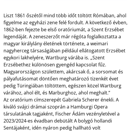
Liszt 1861 őszétől mind több időt töltött Rómában, ahol
figyelme az egyházi zene felé fordult. A következő évben,
1862-ben fejezte be első oratóriumát, a Szent Erzsébet
legendáját. A zeneszerzőt már régóta foglalkoztatta a
magyar királylány életének története, a weimari
nagyherceg társaságában például ellátogatott Erzsébet
egykori lakhelyére, Wartburg várába is. „Szent
Erzsébethez különösen gyengéd kapcsolat fűz.
Magyarországon születtem, akárcsak ő, a sorsomat és
pályafutásomat döntően meghatározó tizenkét évet
pedig Türingiában töltöttem, egészen közel Wartburg
várához, ahol élt, és Marburghoz, ahol meghalt.”
Az oratórium címszerepét Gabriela Scherer énekli. A
kiváló svájci drámai szoprán a Hamburgi Opera
társulatának tagjaként, Fischer Ádám vezényletével a
2023/2024-es évadban debütált A bolygó hollandi
Sentájaként, idén nyáron pedig hallható volt