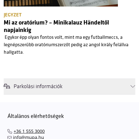
JEGYZET
Mi az oratórium? – Minikalauz Händeltől
napjainkig
Egykor épp olyan fontos volt, mint ma egy futballmeccs, a
legnépszerűbb oratóriumszerzőt pedig az angol király felállva
hallgatta.
Parkolási információk
Felhívjuk látogatóink figyelmét, hogy abban az esetben, amikor a
Müpa mélygarázsa és kültéri parkolója teljes kapacitással működik,
érkezéskor megnövekedett várakozási idővel érdemes kalkulálni. Ezt
Általános elérhetőségek
elkerülendő,
azt javasoljuk kedves közönségünknek, induljanak
el hozzánk időben, hogy
gyorsan és zökkenőmentesen
+36 1 555 3000
találhassák meg a legideálisabb parkolóhelyet és
kényelmesen
info@mupa.hu