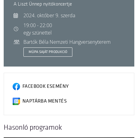
A Liszt Ünnep nyitókoncertje
2024. október 9. szerda
19:00 - 22:00
egy szünettel
Bartók Béla Nemzeti Hangversenyterem
MÜPA SAJÁT PRODUKCIÓ
FACEBOOK ESEMÉNY
NAPTÁRBA MENTÉS
Hasonló programok