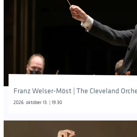
Franz Welser-Möst | The Cleveland Orch
2026. október 13. | 19:30