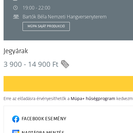
19:00 - 22:00
Bartók Béla Nemzeti Hangversenyterem
MÜPA SAJÁT PRODUKCIÓ
Jegyárak
3 900 - 14 900 Ft
Erre az előadásra érvényesíthetők a
Müpa+ hűségprogram
kedvezmén
FACEBOOK ESEMÉNY