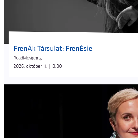
FrenÁk Társulat: FrenÉsie
RoadMovi(e)ng
2026. október 11. | 19:00