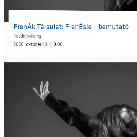
FrenÁk Társulat: FrenÉsie – bemutató
RoadMovi(e)ng
2026. október 10. | 19:00