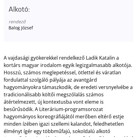
Alkotó:
rendező
Balog József
A vajdasági gyökerekkel rendelkező Ladik Katalin a
kortárs magyar irodalom egyik legizgalmasabb alkotója.
Hosszú, számos meglepetéssel, ötlettel és váratlan
fordulattal szolgáló pályája az avantgárd
hagyományokra támaszkodik, de eredeti versnyelvébe a
tradicionálisabb költői megszólalás számos
átértelmezett, új kontextusba vont eleme is
besűrűsödik. A Literárium-programsorozat
hagyományos koreográfiájától merőben eltérő estje
minden ízében igazi szellemi kalandot, feledhetetlen
élményt ígér egy többműfajú, sokoldalú alkotó