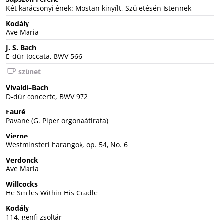
Két karácsonyi ének: Mostan kinyílt, Születésén Istennek
Kodály
Ave Maria
J. S. Bach
E-dúr toccata, BWV 566
szünet
Vivaldi–Bach
D-dúr concerto, BWV 972
Fauré
Pavane (G. Piper orgonaátirata)
Vierne
Westminsteri harangok, op. 54, No. 6
Verdonck
Ave Maria
Willcocks
He Smiles Within His Cradle
Kodály
114. genfi zsoltár