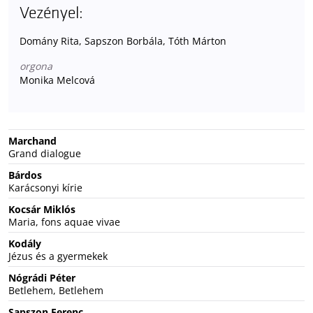
Vezényel:
Domány Rita, Sapszon Borbála, Tóth Márton
orgona
Monika Melcová
Marchand
Grand dialogue
Bárdos
Karácsonyi kírie
Kocsár Miklós
Maria, fons aquae vivae
Kodály
Jézus és a gyermekek
Nógrádi Péter
Betlehem, Betlehem
Sapszon Ferenc