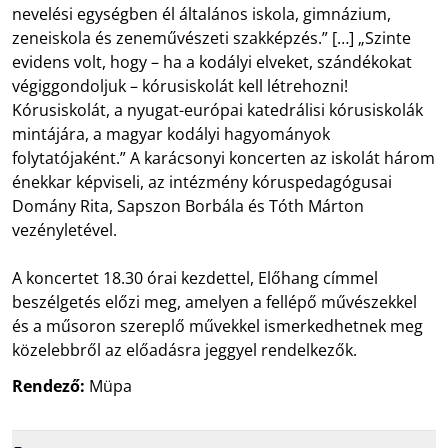
nevelési egységben él általános iskola, gimnázium,
zeneiskola és zeneművészeti szakképzés.” […] „Szinte
evidens volt, hogy – ha a kodályi elveket, szándékokat
végiggondoljuk – kórusiskolát kell létrehozni!
Kórusiskolát, a nyugat-európai katedrálisi kórusiskolák
mintájára, a magyar kodályi hagyományok
folytatójaként.” A karácsonyi koncerten az iskolát három
énekkar képviseli, az intézmény kóruspedagógusai
Domány Rita, Sapszon Borbála és Tóth Márton
vezényletével.
A koncertet 18.30 órai kezdettel, Előhang címmel
beszélgetés előzi meg, amelyen a fellépő művészekkel
és a műsoron szereplő művekkel ismerkedhetnek meg
közelebbről az előadásra jeggyel rendelkezők.
Rendező:
Müpa