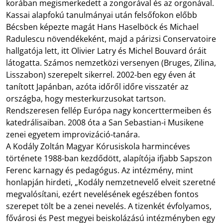
korában megismerkedett a zongorával és az orgonával.
Kassai alapfokú tanulmányai után felsőfokon előbb
Bécsben képezte magát Hans Haselböck és Michael
Radulescu növendékeként, majd a párizsi Conservatoire
hallgatója lett, itt Olivier Latry és Michel Bouvard óráit
látogatta. Számos nemzetközi versenyen (Bruges, Zilina,
Lisszabon) szerepelt sikerrel. 2002-ben egy éven át
tanított Japánban, azóta időről időre visszatér az
országba, hogy mesterkurzusokat tartson.
Rendszeresen fellép Európa nagy koncerttermeiben és
katedrálisaiban. 2008 óta a San Sebastian-i Musikene
zenei egyetem improvizáció-tanára.
A Kodály Zoltán Magyar Kórusiskola harmincéves
története 1988-ban kezdődött, alapítója ifjabb Sapszon
Ferenc karnagy és pedagógus. Az intézmény, mint
honlapján hirdeti, „Kodály nemzetnevelő elveit szeretné
megvalósítani, ezért nevelésének egészében fontos
szerepet tölt be a zenei nevelés. A tizenkét évfolyamos,
fővárosi és Pest megyei beiskolázású intézményben egy