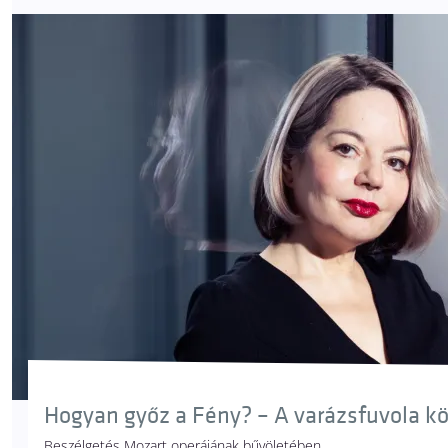
Hogyan győz a Fény? – A varázsfuvola k
Beszélgetés Mozart operájának bűvöletében