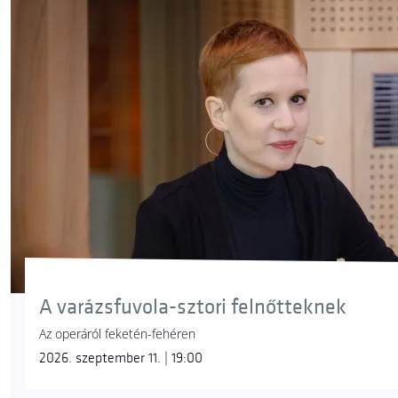
A varázsfuvola-sztori felnőtteknek
Az operáról feketén-fehéren
2026. szeptember 11. | 19:00