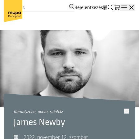
Bejelentkezés
Open
komolyzene, opera, színház
James Newby
2022. november 12. szombat