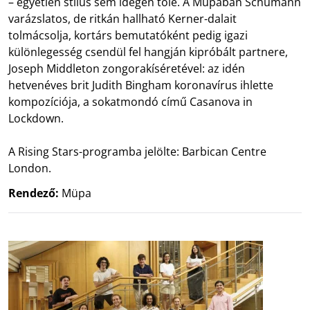
– egyetlen stílus sem idegen tőle. A Müpában Schumann
varázslatos, de ritkán hallható Kerner-dalait
tolmácsolja, kortárs bemutatóként pedig igazi
különlegesség csendül fel hangján kipróbált partnere,
Joseph Middleton zongorakíséretével: az idén
hetvenéves brit Judith Bingham koronavírus ihlette
kompozíciója, a sokatmondó című Casanova in
Lockdown.
A Rising Stars-programba jelölte: Barbican Centre
London.
Rendező:
Müpa