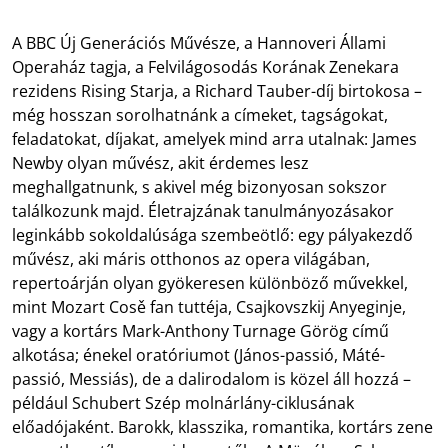
A BBC Új Generációs Művésze, a Hannoveri Állami
Operaház tagja, a Felvilágosodás Korának Zenekara
rezidens Rising Starja, a Richard Tauber-díj birtokosa –
még hosszan sorolhatnánk a címeket, tagságokat,
feladatokat, díjakat, amelyek mind arra utalnak: James
Newby olyan művész, akit érdemes lesz
meghallgatnunk, s akivel még bizonyosan sokszor
találkozunk majd. Életrajzának tanulmányozásakor
leginkább sokoldalúsága szembeötlő: egy pályakezdő
művész, aki máris otthonos az opera világában,
repertoárján olyan gyökeresen különböző művekkel,
mint Mozart Cosě fan tuttéja, Csajkovszkij Anyeginje,
vagy a kortárs Mark-Anthony Turnage Görög című
alkotása; énekel oratóriumot (János-passió, Máté-
passió, Messiás), de a dalirodalom is közel áll hozzá –
például Schubert Szép molnárlány-ciklusának
előadójaként. Barokk, klasszika, romantika, kortárs zene