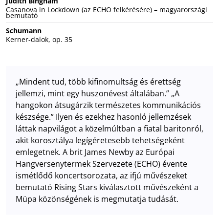
Judith Bingham
Casanova in Lockdown (az ECHO felkérésére) – magyarországi
bemutató
Schumann
Kerner-dalok, op. 35
„Mindent tud, több kifinomultság és érettség
jellemzi, mint egy huszonévest általában.” „A
hangokon átsugárzik természetes kommunikációs
készsége.” Ilyen és ezekhez hasonló jellemzések
láttak napvilágot a közelmúltban a fiatal baritonról,
akit korosztálya legígéretesebb tehetségeként
emlegetnek. A brit James Newby az Európai
Hangversenytermek Szervezete (ECHO) évente
ismétlődő koncertsorozata, az ifjú művészeket
bemutató Rising Stars kiválasztott művészeként a
Müpa közönségének is megmutatja tudását.