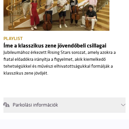
PLAYLIST
Íme a klasszikus zene jövendőbeli csillagai
Jubileumához érkezett Rising Stars sorozat, amely azokra a
fiatal előadókra irányítja a figyelmet, akik kiemelkedő
tehetségükkel és művészi elhivatottságukkal formálják a
klasszikus zene jövőjét.
Parkolási információk
Felhívjuk látogatóink figyelmét, hogy abban az esetben, amikor a
Müpa mélygarázsa és kültéri parkolója teljes kapacitással működik,