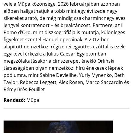
vele a Müpa közönsége, 2026 februárjában azonban
élőben hallgathatjuk a több mint egy évtizede nagy
sikereket arató, de még mindig csak harmincnégy éves
lengyel kontratenort – és breaktáncost. Partnere, az Il
Pomo d’Oro, mint diszkográfiája is mutatja, különleges
figyelmet szentel Händel operáinak. A 2012-ben
alapított nemzetközi régizenei együttes ezúttal is ezek
egyikével érkezik: a Julius Caesar Egyiptomban
megszólaltatásakor a címszerepet éneklő Orliński
társaságában olyan nemzetközi hírű énekesek lépnek
pódiumra, mint Sabine Devieilhe, Yuriy Mynenko, Beth
Taylor, Rebecca Leggett, Alex Rosen, Marco Saccardin és
Rémy Brès-Feuillet
Rendező:
Müpa