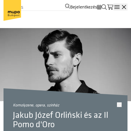
Bejelentkezés
Open
komolyzene, opera, színház
Jakub Józef Orliński és az Il
Pomo d'Oro