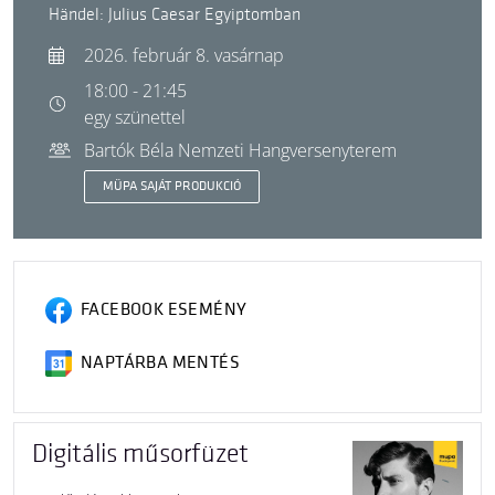
Händel: Julius Caesar Egyiptomban
2026. február 8. vasárnap
18:00 - 21:45
egy szünettel
Bartók Béla Nemzeti Hangversenyterem
MÜPA SAJÁT PRODUKCIÓ
FACEBOOK ESEMÉNY
NAPTÁRBA MENTÉS
Digitális műsorfüzet